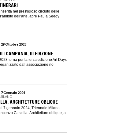
ITINERARI
nserita nel prestigioso circuito delle
ll’ambito dell’arte, apre Paula Seegy
l 29 Ottobre 2023
LI CAMPANIA. III EDIZIONE
2023 torna per la terza edizione Art Days
rganizzato dall’associazione no
l 7 Gennaio 2024
 MILANO
LLA. ARCHITETTURE OBLIQUE
al 7 gennaio 2024, Triennale Milano
ncenzo Castella. Architetture oblique, a