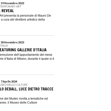
al 19 Novembre 2023
NTEMPORARY ART
. REVEAL
Art presenta la personale di Mauro De
 a cura del direttore artistico della
al 30 Novembre 2023
ITALIA
ATURING GALLERIE D’ITALIA
l’emozione dell’appuntamento del mese
ie d’Italia di Milano, durante il quale si è
 7 Aprile 2024
USEO DELLE CULTURE
LO DEBALL. LUCE DIETRO TRACCE
ione del Mudec rivolta a tematiche ed
nee, il Museo delle Culture