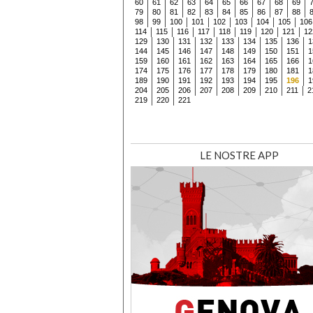
60
61
62
63
64
65
66
67
68
69
79
80
81
82
83
84
85
86
87
88
98
99
100
101
102
103
104
105
106
114
115
116
117
118
119
120
121
12
129
130
131
132
133
134
135
136
1
144
145
146
147
148
149
150
151
1
159
160
161
162
163
164
165
166
1
174
175
176
177
178
179
180
181
1
189
190
191
192
193
194
195
196
1
204
205
206
207
208
209
210
211
2
219
220
221
LE NOSTRE APP