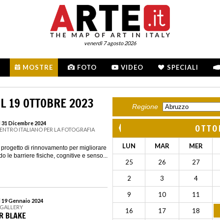
venerdì 7 agosto 2026
MOSTRE
FOTO
VIDEO
SPECIALI
L 19 OTTOBRE 2023
Regione
l 31 Dicembre 2024
OTTO
CENTRO ITALIANO PER LA FOTOGRAFIA
LUN
MAR
MER
ogetto di rinnovamento per migliorare
do le barriere fisiche, cognitive e senso...
25
26
27
2
3
4
9
10
11
l 19 Gennaio 2024
 GALLERY
16
17
18
ER BLAKE