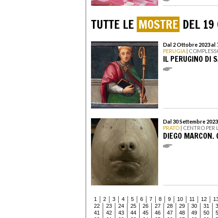
TUTTE LE
MOSTRE
DEL 19
Dal 2 Ottobre 2023 al
PERUGIA
| COMPLESS
IL PERUGINO DI 
Dal 30 Settembre 2023
PRATO
| CENTRO PER 
DIEGO MARCON. 
1
2
3
4
5
6
7
8
9
10
11
12
1
22
23
24
25
26
27
28
29
30
31
41
42
43
44
45
46
47
48
49
50