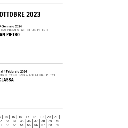
 OTTOBRE 2023
 7 Gennaio 2024
O MONUMENTALE DI SAN PIETRO
SAN PIETRO
 al 4 Febbraio 2024
L’ARTE CONTEMPORANEA LUIGI PECCI
GLASSA
3
14
15
16
17
18
19
20
21
32
33
34
35
36
37
38
39
40
51
52
53
54
55
56
57
58
59