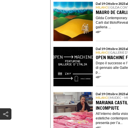
Dal 19 Ottobre 2023 
MILANO
| GILDA CO
MAURO DE CARLI
Gilda Contemporary 
Carli dal titoloReveal
galleria ...
Dal 19 Ottobre 2023 
MILANO
| GALLERIE D’
OPEN MACHINE FE
Dopo il successo e 
di gennaio alle Galler
p...
Dal 19 Ottobre 2023 al
MILANO
| MUDEC – M
MARIANA CASTIL
INCOMPIUTE
All’interno della vis
estetiche contempora
presenta per l’a...