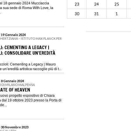
 al 18 gennaio 2024 Mucciaccia
23
24
25
la sua sede di Roma With Love, la
.
30
31
1
l 19 Gennaio 2024
 HERTZIANA – ISTITUTO MAX PLANCK PER
I: CEMENTING A LEGACY |
I: CONSOLIDARE UN’EREDITÀ
ccioli: Cementing a Legacy | Mauro
 un’eredità artistica raccoglie più di t...
l 8 Gennaio 2024
 DI MILANO MALPENSA
GATE OF HEAVEN
nuovo progetto espositivo di Chiara
dal 19 ottobre 2023 presso la Porta di
de...
al 30 Novembre 2023
GY GALLERY