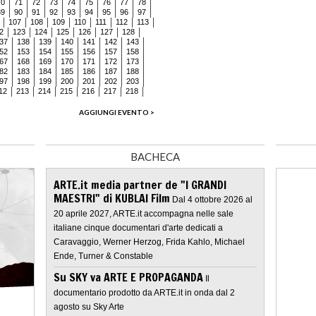
70
71
72
73
74
75
76
77
78
89
90
91
92
93
94
95
96
97
107
108
109
110
111
112
113
2
123
124
125
126
127
128
37
138
139
140
141
142
143
52
153
154
155
156
157
158
67
168
169
170
171
172
173
82
183
184
185
186
187
188
97
198
199
200
201
202
203
12
213
214
215
216
217
218
AGGIUNGI EVENTO >
BACHECA
ARTE.it media partner de "I GRANDI
MAESTRI" di KUBLAI Film
Dal 4 ottobre 2026 al
20 aprile 2027, ARTE.it accompagna nelle sale
italiane cinque documentari d'arte dedicati a
Caravaggio, Werner Herzog, Frida Kahlo, Michael
Ende, Turner & Constable
Su SKY va ARTE E PROPAGANDA
Il
documentario prodotto da ARTE.it in onda dal 2
agosto su Sky Arte