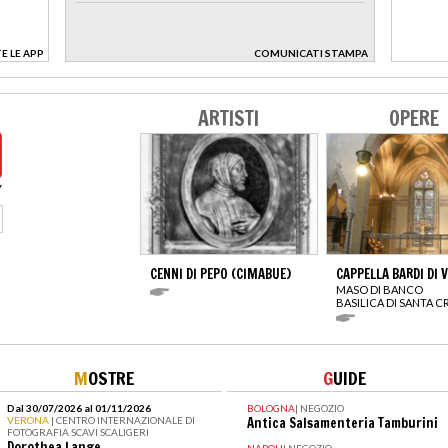
E LE APP
COMUNICATI STAMPA
>
ARTISTI
OPERE
CENNI DI PEPO (CIMABUE)
CAPPELLA BARDI DI 
MASO DI BANCO
BASILICA DI SANTA 
M
OSTRE
G
UIDE
Dal 30/07/2026 al 01/11/2026
BOLOGNA
|
NEGOZIO
VERONA
| CENTRO INTERNAZIONALE DI
Antica Salsamenteria Tamburini
FOTOGRAFIA SCAVI SCALIGERI
Dorothea Lange
NAPOLI
|
NEGOZIO