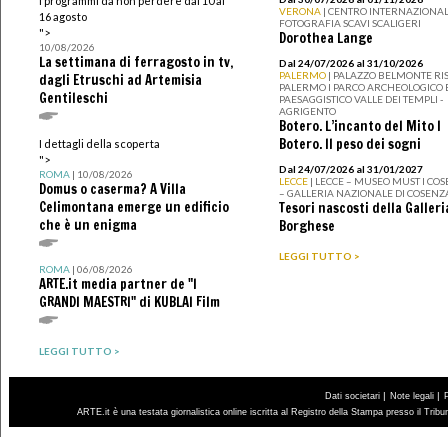
I programmi da non perdere dal 10 al
VERONA
| CENTRO INTERNAZIONAL
16 agosto
FOTOGRAFIA SCAVI SCALIGERI
">
Dorothea Lange
10/08/2026
La settimana di ferragosto in tv,
Dal 24/07/2026 al 31/10/2026
PALERMO
| PALAZZO BELMONTE RIS
dagli Etruschi ad Artemisia
PALERMO I PARCO ARCHEOLOGICO 
Gentileschi
PAESAGGISTICO VALLE DEI TEMPLI -
AGRIGENTO
Botero. L’incanto del Mito I
Botero. Il peso dei sogni
I dettagli della scoperta
">
Dal 24/07/2026 al 31/01/2027
ROMA
| 10/08/2026
LECCE
| LECCE – MUSEO MUST I CO
Domus o caserma? A Villa
– GALLERIA NAZIONALE DI COSENZ
Celimontana emerge un edificio
Tesori nascosti della Galleri
che è un enigma
Borghese
LEGGI TUTTO >
ROMA
| 06/08/2026
ARTE.it media partner de "I
GRANDI MAESTRI" di KUBLAI Film
LEGGI TUTTO >
|
|
Dati societari
Note legali
ARTE.it è una testata giornalistica online iscritta al Registro della Stampa presso il Trib