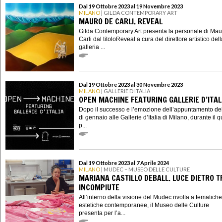
Dal 19 Ottobre 2023 al 19 Novembre 2023
MILANO
| GILDA CONTEMPORARY ART
MAURO DE CARLI. REVEAL
Gilda Contemporary Art presenta la personale di Ma
Carli dal titoloReveal a cura del direttore artistico del
galleria ...
Dal 19 Ottobre 2023 al 30 Novembre 2023
MILANO
| GALLERIE D’ITALIA
OPEN MACHINE FEATURING GALLERIE D’ITAL
Dopo il successo e l’emozione dell’appuntamento d
di gennaio alle Gallerie d’Italia di Milano, durante il q
p...
Dal 19 Ottobre 2023 al 7 Aprile 2024
MILANO
| MUDEC – MUSEO DELLE CULTURE
MARIANA CASTILLO DEBALL. LUCE DIETRO 
INCOMPIUTE
All’interno della visione del Mudec rivolta a tematich
estetiche contemporanee, il Museo delle Culture
presenta per l’a...