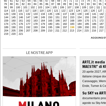
60
61
62
63
64
65
66
67
68
69
70
71
72
73
74
75
76
7
79
80
81
82
83
84
85
86
87
88
89
90
91
92
93
94
95
9
98
99
100
101
102
103
104
105
106
107
108
109
110
111
11
114
115
116
117
118
119
120
121
122
123
124
125
126
127
129
130
131
132
133
134
135
136
137
138
139
140
141
142
144
145
146
147
148
149
150
151
152
153
154
155
156
157
159
160
161
162
163
164
165
166
167
168
169
170
171
172
174
175
176
177
178
179
180
181
182
183
184
185
186
187
189
190
191
192
193
194
195
196
197
198
199
200
201
202
204
205
206
207
208
209
210
211
212
213
214
215
216
217
219
220
221
AGGIUNGI E
LE NOSTRE APP
ARTE.it media
MAESTRI" di K
20 aprile 2027, A
italiane cinque do
Caravaggio, Werne
Ende, Turner & Co
Su SKY va AR
documentario prod
agosto su Sky Arte