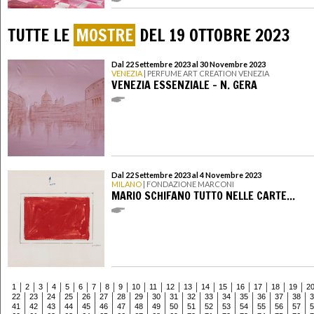
TUTTE LE
MOSTRE
DEL 19 OTTOBRE 2023
Dal 22 Settembre 2023 al 30 Novembre 2023
VENEZIA
| PERFUME ART CREATION VENEZIA
VENEZIA ESSENZIALE - N. GERA
Dal 22 Settembre 2023 al 4 Novembre 2023
MILANO
| FONDAZIONE MARCONI
MARIO SCHIFANO TUTTO NELLE CARTE...
1
2
3
4
5
6
7
8
9
10
11
12
13
14
15
16
17
18
19
2
22
23
24
25
26
27
28
29
30
31
32
33
34
35
36
37
38
3
41
42
43
44
45
46
47
48
49
50
51
52
53
54
55
56
57
5