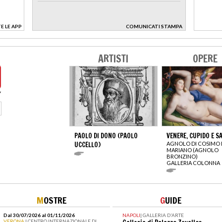
E LE APP
COMUNICATI STAMPA
>
ARTISTI
OPERE
PAOLO DI DONO (PAOLO
VENERE, CUPIDO E S
UCCELLO)
AGNOLO DI COSIMO 
MARIANO (AGNOLO
BRONZINO)
GALLERIA COLONNA
M
OSTRE
G
UIDE
Dal 30/07/2026 al 01/11/2026
NAPOLI
|
GALLERIA D'ARTE
VERONA
| CENTRO INTERNAZIONALE DI