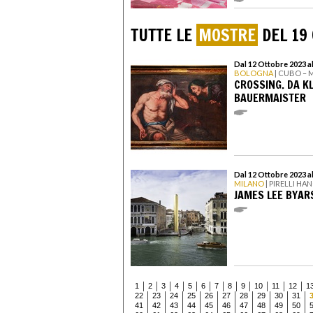
TUTTE LE
MOSTRE
DEL 19
Dal 12 Ottobre 2023 a
BOLOGNA
| CUBO – 
CROSSING. DA KL
BAUERMAISTER
Dal 12 Ottobre 2023 a
MILANO
| PIRELLI H
JAMES LEE BYAR
1
2
3
4
5
6
7
8
9
10
11
12
1
22
23
24
25
26
27
28
29
30
31
41
42
43
44
45
46
47
48
49
50