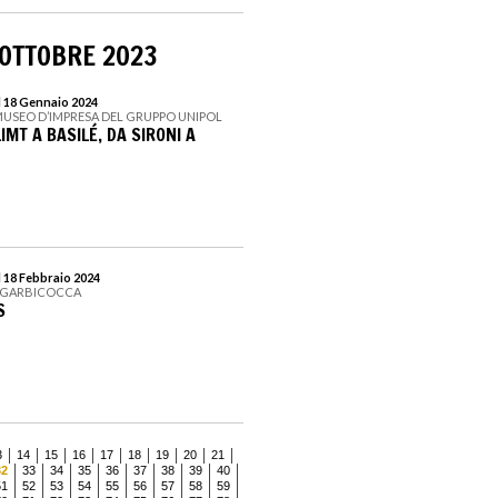
 OTTOBRE 2023
l 18 Gennaio 2024
MUSEO D’IMPRESA DEL GRUPPO UNIPOL
IMT A BASILÉ, DA SIRONI A
l 18 Febbraio 2024
ANGARBICOCCA
S
3
14
15
16
17
18
19
20
21
32
33
34
35
36
37
38
39
40
51
52
53
54
55
56
57
58
59