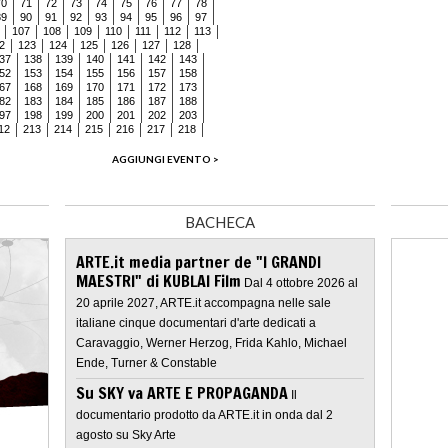
70
71
72
73
74
75
76
77
78
89
90
91
92
93
94
95
96
97
107
108
109
110
111
112
113
2
123
124
125
126
127
128
37
138
139
140
141
142
143
52
153
154
155
156
157
158
67
168
169
170
171
172
173
82
183
184
185
186
187
188
97
198
199
200
201
202
203
12
213
214
215
216
217
218
AGGIUNGI EVENTO >
BACHECA
ARTE.it media partner de "I GRANDI
MAESTRI" di KUBLAI Film
Dal 4 ottobre 2026 al
20 aprile 2027, ARTE.it accompagna nelle sale
italiane cinque documentari d'arte dedicati a
Caravaggio, Werner Herzog, Frida Kahlo, Michael
Ende, Turner & Constable
Su SKY va ARTE E PROPAGANDA
Il
documentario prodotto da ARTE.it in onda dal 2
agosto su Sky Arte