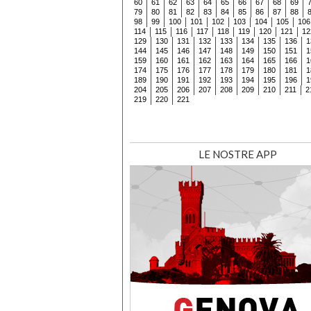
60
61
62
63
64
65
66
67
68
69
79
80
81
82
83
84
85
86
87
88
98
99
100
101
102
103
104
105
106
114
115
116
117
118
119
120
121
12
129
130
131
132
133
134
135
136
1
144
145
146
147
148
149
150
151
1
159
160
161
162
163
164
165
166
1
174
175
176
177
178
179
180
181
1
189
190
191
192
193
194
195
196
1
204
205
206
207
208
209
210
211
2
219
220
221
LE NOSTRE APP