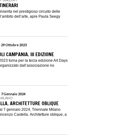
ITINERARI
nserita nel prestigioso circuito delle
ll’ambito dell’arte, apre Paula Seegy
l 29 Ottobre 2023
LI CAMPANIA. III EDIZIONE
2023 torna per la terza edizione Art Days
rganizzato dall’associazione no
l 7 Gennaio 2024
 MILANO
LLA. ARCHITETTURE OBLIQUE
al 7 gennaio 2024, Triennale Milano
ncenzo Castella. Architetture oblique, a