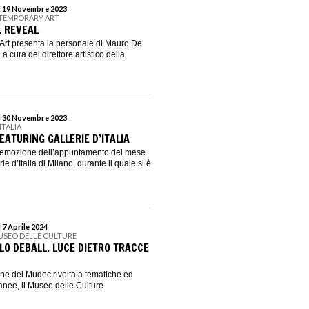
al 19 Novembre 2023
NTEMPORARY ART
. REVEAL
Art presenta la personale di Mauro De
 a cura del direttore artistico della
al 30 Novembre 2023
ITALIA
ATURING GALLERIE D’ITALIA
l’emozione dell’appuntamento del mese
ie d’Italia di Milano, durante il quale si è
 7 Aprile 2024
USEO DELLE CULTURE
LO DEBALL. LUCE DIETRO TRACCE
ione del Mudec rivolta a tematiche ed
nee, il Museo delle Culture