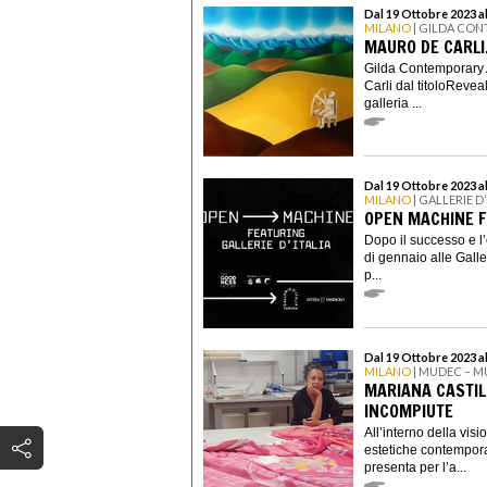
Dal 19 Ottobre 2023 
MILANO
| GILDA CO
MAURO DE CARLI
Gilda Contemporary 
Carli dal titoloReveal
galleria ...
Dal 19 Ottobre 2023 
MILANO
| GALLERIE D’
OPEN MACHINE FE
Dopo il successo e 
di gennaio alle Galler
p...
Dal 19 Ottobre 2023 al
MILANO
| MUDEC – M
MARIANA CASTIL
INCOMPIUTE
All’interno della vis
estetiche contempora
presenta per l’a...