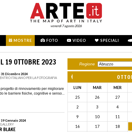
venerdì 7 agosto 2026
MOSTRE
FOTO
VIDEO
SPECIALI
L 19 OTTOBRE 2023
Regione
l 31 Dicembre 2024
OTTO
CENTRO ITALIANO PER LA FOTOGRAFIA
LUN
MAR
MER
ogetto di rinnovamento per migliorare
do le barriere fisiche, cognitive e senso...
25
26
27
2
3
4
9
10
11
l 19 Gennaio 2024
 GALLERY
16
17
18
ER BLAKE