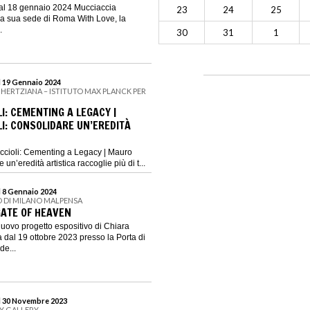
 al 18 gennaio 2024 Mucciaccia
23
24
25
la sua sede di Roma With Love, la
.
30
31
1
l 19 Gennaio 2024
 HERTZIANA – ISTITUTO MAX PLANCK PER
I: CEMENTING A LEGACY |
I: CONSOLIDARE UN’EREDITÀ
ccioli: Cementing a Legacy | Mauro
 un’eredità artistica raccoglie più di t...
l 8 Gennaio 2024
 DI MILANO MALPENSA
GATE OF HEAVEN
nuovo progetto espositivo di Chiara
dal 19 ottobre 2023 presso la Porta di
de...
al 30 Novembre 2023
GY GALLERY