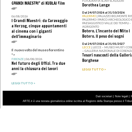
FOTOGRAFIA SCAVI SCALIGERI
GRANDI MAESTRI" di KUBLAI Film
Dorothea Lange
Dal 24/07/2026 al 31/10/2026
PALERMO
| PALAZZO BELMONTE RIS
06/08/2026
PALERMO I PARCO ARCHEOLOGICO 
I Grandi Maestri: da Caravaggio
PAESAGGISTICO VALLE DEI TEMPLI -
a Herzog, cinque appuntamenti
AGRIGENTO
Botero. L’incanto del Mito I
al cinema con i giganti
Botero. Il peso dei sogni
dell'immaginario
Dal 24/07/2026 al 31/01/2027
LECCE
| LECCE – MUSEO MUST I CO
Il nuovo volto del museo fiorentino
– GALLERIA NAZIONALE DI COSENZ
Tesori nascosti della Galleri
">
FIRENZE
| 06/08/2026
Borghese
Nel futuro degli Uffizi. Tra due
anni la chiusura dei lavori
LEGGI TUTTO >
LEGGI TUTTO >
|
|
Dati societari
Note legali
ARTE.it è una testata giornalistica online iscritta al Registro della Stampa presso il Trib