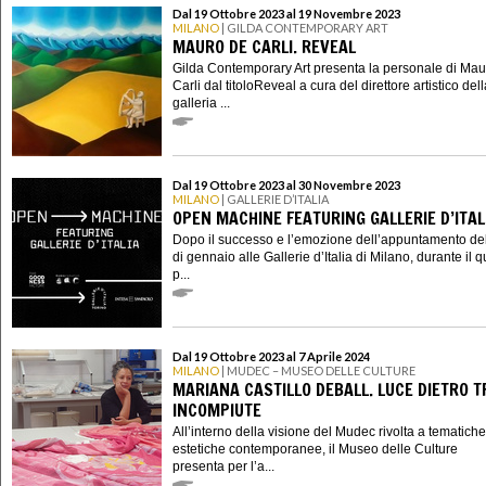
Dal 19 Ottobre 2023 al 19 Novembre 2023
MILANO
| GILDA CONTEMPORARY ART
MAURO DE CARLI. REVEAL
Gilda Contemporary Art presenta la personale di Ma
Carli dal titoloReveal a cura del direttore artistico del
galleria ...
Dal 19 Ottobre 2023 al 30 Novembre 2023
MILANO
| GALLERIE D’ITALIA
OPEN MACHINE FEATURING GALLERIE D’ITAL
Dopo il successo e l’emozione dell’appuntamento d
di gennaio alle Gallerie d’Italia di Milano, durante il q
p...
Dal 19 Ottobre 2023 al 7 Aprile 2024
MILANO
| MUDEC – MUSEO DELLE CULTURE
MARIANA CASTILLO DEBALL. LUCE DIETRO 
INCOMPIUTE
All’interno della visione del Mudec rivolta a tematich
estetiche contemporanee, il Museo delle Culture
presenta per l’a...