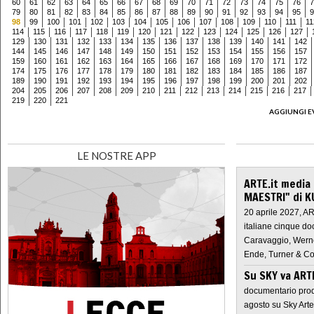
60
61
62
63
64
65
66
67
68
69
70
71
72
73
74
75
76
7
79
80
81
82
83
84
85
86
87
88
89
90
91
92
93
94
95
9
98
99
100
101
102
103
104
105
106
107
108
109
110
111
11
114
115
116
117
118
119
120
121
122
123
124
125
126
127
129
130
131
132
133
134
135
136
137
138
139
140
141
142
144
145
146
147
148
149
150
151
152
153
154
155
156
157
159
160
161
162
163
164
165
166
167
168
169
170
171
172
174
175
176
177
178
179
180
181
182
183
184
185
186
187
189
190
191
192
193
194
195
196
197
198
199
200
201
202
204
205
206
207
208
209
210
211
212
213
214
215
216
217
219
220
221
AGGIUNGI E
LE NOSTRE APP
ARTE.it media
MAESTRI" di K
20 aprile 2027, A
italiane cinque do
Caravaggio, Werne
Ende, Turner & Co
Su SKY va AR
documentario prod
agosto su Sky Arte