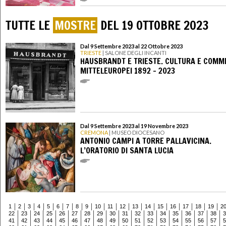
TUTTE LE
MOSTRE
DEL 19 OTTOBRE 2023
Dal 9 Settembre 2023 al 22 Ottobre 2023
TRIESTE
| SALONE DEGLI INCANTI
HAUSBRANDT E TRIESTE. CULTURA E COMM
MITTELEUROPEI 1892 - 2023
Dal 9 Settembre 2023 al 19 Novembre 2023
CREMONA
| MUSEO DIOCESANO
ANTONIO CAMPI A TORRE PALLAVICINA.
L’ORATORIO DI SANTA LUCIA
1
2
3
4
5
6
7
8
9
10
11
12
13
14
15
16
17
18
19
2
22
23
24
25
26
27
28
29
30
31
32
33
34
35
36
37
38
3
41
42
43
44
45
46
47
48
49
50
51
52
53
54
55
56
57
5