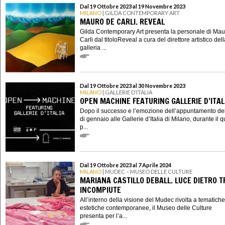
Dal 19 Ottobre 2023 al 19 Novembre 2023
MILANO
| GILDA CONTEMPORARY ART
MAURO DE CARLI. REVEAL
Gilda Contemporary Art presenta la personale di Ma
Carli dal titoloReveal a cura del direttore artistico del
galleria ...
Dal 19 Ottobre 2023 al 30 Novembre 2023
MILANO
| GALLERIE D’ITALIA
OPEN MACHINE FEATURING GALLERIE D’ITAL
Dopo il successo e l’emozione dell’appuntamento d
di gennaio alle Gallerie d’Italia di Milano, durante il q
p...
Dal 19 Ottobre 2023 al 7 Aprile 2024
MILANO
| MUDEC – MUSEO DELLE CULTURE
MARIANA CASTILLO DEBALL. LUCE DIETRO 
INCOMPIUTE
All’interno della visione del Mudec rivolta a tematich
estetiche contemporanee, il Museo delle Culture
presenta per l’a...