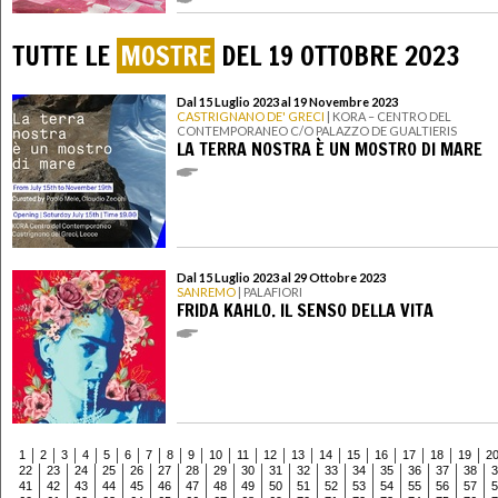
TUTTE LE
MOSTRE
DEL 19 OTTOBRE 2023
Dal 15 Luglio 2023 al 19 Novembre 2023
CASTRIGNANO DE' GRECI
| KORA – CENTRO DEL
CONTEMPORANEO C/O PALAZZO DE GUALTIERIS
LA TERRA NOSTRA È UN MOSTRO DI MARE
Dal 15 Luglio 2023 al 29 Ottobre 2023
SANREMO
| PALAFIORI
FRIDA KAHLO. IL SENSO DELLA VITA
1
2
3
4
5
6
7
8
9
10
11
12
13
14
15
16
17
18
19
2
22
23
24
25
26
27
28
29
30
31
32
33
34
35
36
37
38
3
41
42
43
44
45
46
47
48
49
50
51
52
53
54
55
56
57
5