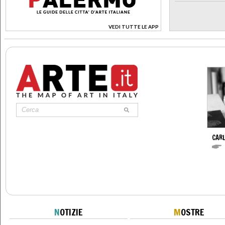
VEDI TUTTE LE APP
>
CARL
N
OTIZIE
M
OSTRE