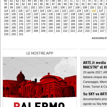
60
61
62
63
64
65
66
67
68
69
70
71
72
73
74
75
76
7
79
80
81
82
83
84
85
86
87
88
89
90
91
92
93
94
95
9
98
99
100
101
102
103
104
105
106
107
108
109
110
111
11
114
115
116
117
118
119
120
121
122
123
124
125
126
127
129
130
131
132
133
134
135
136
137
138
139
140
141
142
144
145
146
147
148
149
150
151
152
153
154
155
156
157
159
160
161
162
163
164
165
166
167
168
169
170
171
172
174
175
176
177
178
179
180
181
182
183
184
185
186
187
189
190
191
192
193
194
195
196
197
198
199
200
201
202
204
205
206
207
208
209
210
211
212
213
214
215
216
217
219
220
221
AGGIUNGI E
LE NOSTRE APP
ARTE.it media
MAESTRI" di K
20 aprile 2027, A
italiane cinque do
Caravaggio, Werne
Ende, Turner & Co
Su SKY va AR
documentario prod
agosto su Sky Arte