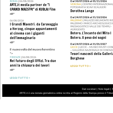
ROMA
| 06/08/2026
Dal 30/07/2026 al 01/11/2026
ARTE.it media partner de "I
VERONA
| CENTRO INTERNAZIONAL
FOTOGRAFIA SCAVI SCALIGERI
GRANDI MAESTRI" di KUBLAI Film
Dorothea Lange
Dal 24/07/2026 al 31/10/2026
PALERMO
| PALAZZO BELMONTE RIS
06/08/2026
PALERMO I PARCO ARCHEOLOGICO 
I Grandi Maestri: da Caravaggio
PAESAGGISTICO VALLE DEI TEMPLI -
a Herzog, cinque appuntamenti
AGRIGENTO
Botero. L’incanto del Mito I
al cinema con i giganti
Botero. Il peso dei sogni
dell'immaginario
Dal 24/07/2026 al 31/01/2027
LECCE
| LECCE – MUSEO MUST I CO
Il nuovo volto del museo fiorentino
– GALLERIA NAZIONALE DI COSENZ
Tesori nascosti della Galleri
">
FIRENZE
| 06/08/2026
Borghese
Nel futuro degli Uffizi. Tra due
anni la chiusura dei lavori
LEGGI TUTTO >
LEGGI TUTTO >
|
|
Dati societari
Note legali
ARTE.it è una testata giornalistica online iscritta al Registro della Stampa presso il Trib