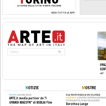
VEDI TUTTE LE APP
>
ORAZ
GENT
N
OTIZIE
M
OSTRE
ROMA
| 06/08/2026
Dal 30/07/2026 al 01/11/2026
ARTE.it media partner de "I
VERONA
| CENTRO INTERNAZIONAL
FOTOGRAFIA SCAVI SCALIGERI
GRANDI MAESTRI" di KUBLAI Film
Dorothea Lange