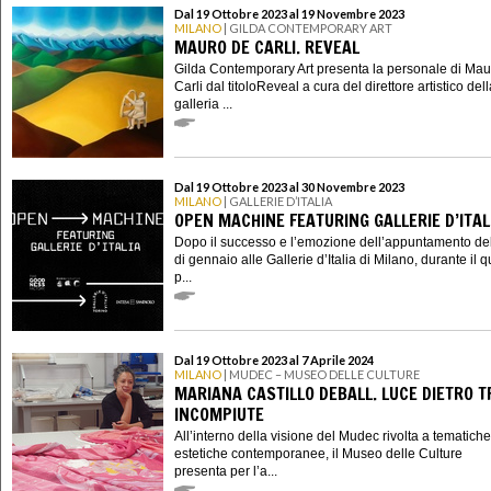
Dal 19 Ottobre 2023 al 19 Novembre 2023
MILANO
| GILDA CONTEMPORARY ART
MAURO DE CARLI. REVEAL
Gilda Contemporary Art presenta la personale di Ma
Carli dal titoloReveal a cura del direttore artistico del
galleria ...
Dal 19 Ottobre 2023 al 30 Novembre 2023
MILANO
| GALLERIE D’ITALIA
OPEN MACHINE FEATURING GALLERIE D’ITAL
Dopo il successo e l’emozione dell’appuntamento d
di gennaio alle Gallerie d’Italia di Milano, durante il q
p...
Dal 19 Ottobre 2023 al 7 Aprile 2024
MILANO
| MUDEC – MUSEO DELLE CULTURE
MARIANA CASTILLO DEBALL. LUCE DIETRO 
INCOMPIUTE
All’interno della visione del Mudec rivolta a tematich
estetiche contemporanee, il Museo delle Culture
presenta per l’a...