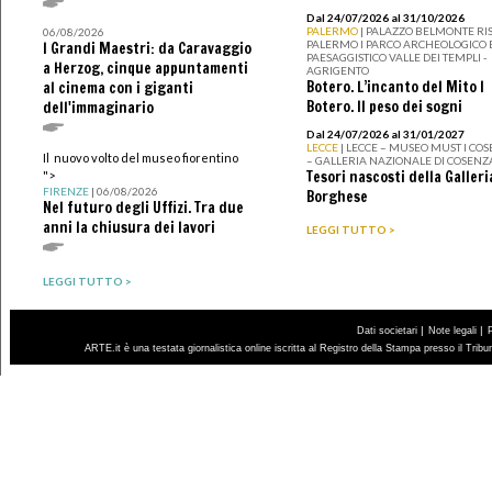
Dal 24/07/2026 al 31/10/2026
PALERMO
| PALAZZO BELMONTE RIS
06/08/2026
PALERMO I PARCO ARCHEOLOGICO 
I Grandi Maestri: da Caravaggio
PAESAGGISTICO VALLE DEI TEMPLI -
a Herzog, cinque appuntamenti
AGRIGENTO
Botero. L’incanto del Mito I
al cinema con i giganti
Botero. Il peso dei sogni
dell'immaginario
Dal 24/07/2026 al 31/01/2027
LECCE
| LECCE – MUSEO MUST I CO
Il nuovo volto del museo fiorentino
– GALLERIA NAZIONALE DI COSENZ
Tesori nascosti della Galleri
">
FIRENZE
| 06/08/2026
Borghese
Nel futuro degli Uffizi. Tra due
anni la chiusura dei lavori
LEGGI TUTTO >
LEGGI TUTTO >
|
|
Dati societari
Note legali
ARTE.it è una testata giornalistica online iscritta al Registro della Stampa presso il Trib