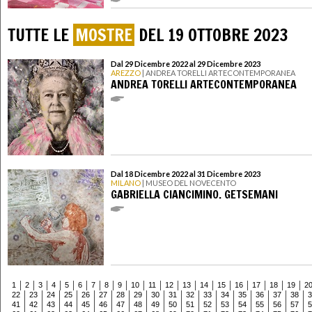
TUTTE LE
MOSTRE
DEL 19 OTTOBRE 2023
Dal 29 Dicembre 2022 al 29 Dicembre 2023
AREZZO
| ANDREA TORELLI ARTECONTEMPORANEA
ANDREA TORELLI ARTECONTEMPORANEA
Dal 18 Dicembre 2022 al 31 Dicembre 2023
MILANO
| MUSEO DEL NOVECENTO
GABRIELLA CIANCIMINO. GETSEMANI
1
2
3
4
5
6
7
8
9
10
11
12
13
14
15
16
17
18
19
2
22
23
24
25
26
27
28
29
30
31
32
33
34
35
36
37
38
3
41
42
43
44
45
46
47
48
49
50
51
52
53
54
55
56
57
5