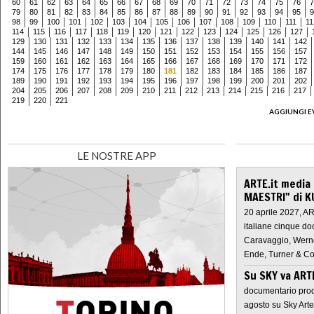
60
61
62
63
64
65
66
67
68
69
70
71
72
73
74
75
76
7
79
80
81
82
83
84
85
86
87
88
89
90
91
92
93
94
95
9
98
99
100
101
102
103
104
105
106
107
108
109
110
111
11
114
115
116
117
118
119
120
121
122
123
124
125
126
127
129
130
131
132
133
134
135
136
137
138
139
140
141
142
144
145
146
147
148
149
150
151
152
153
154
155
156
157
159
160
161
162
163
164
165
166
167
168
169
170
171
172
174
175
176
177
178
179
180
181
182
183
184
185
186
187
189
190
191
192
193
194
195
196
197
198
199
200
201
202
204
205
206
207
208
209
210
211
212
213
214
215
216
217
219
220
221
AGGIUNGI E
LE NOSTRE APP
ARTE.it media
MAESTRI" di K
20 aprile 2027, A
italiane cinque do
Caravaggio, Werne
Ende, Turner & Co
Su SKY va AR
documentario prod
agosto su Sky Arte