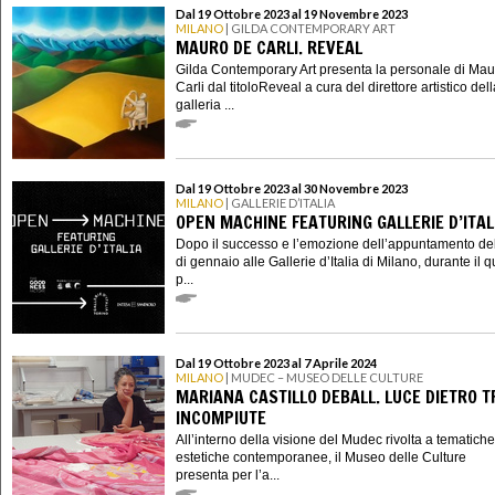
Dal 19 Ottobre 2023 al 19 Novembre 2023
MILANO
| GILDA CONTEMPORARY ART
MAURO DE CARLI. REVEAL
Gilda Contemporary Art presenta la personale di Ma
Carli dal titoloReveal a cura del direttore artistico del
galleria ...
Dal 19 Ottobre 2023 al 30 Novembre 2023
MILANO
| GALLERIE D’ITALIA
OPEN MACHINE FEATURING GALLERIE D’ITAL
Dopo il successo e l’emozione dell’appuntamento d
di gennaio alle Gallerie d’Italia di Milano, durante il q
p...
Dal 19 Ottobre 2023 al 7 Aprile 2024
MILANO
| MUDEC – MUSEO DELLE CULTURE
MARIANA CASTILLO DEBALL. LUCE DIETRO 
INCOMPIUTE
All’interno della visione del Mudec rivolta a tematich
estetiche contemporanee, il Museo delle Culture
presenta per l’a...