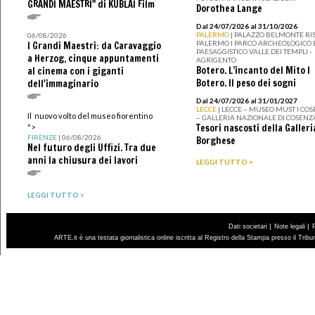
GRANDI MAESTRI" di KUBLAI Film
Dorothea Lange
Dal 24/07/2026 al 31/10/2026
PALERMO
| PALAZZO BELMONTE RIS
06/08/2026
PALERMO I PARCO ARCHEOLOGICO 
I Grandi Maestri: da Caravaggio
PAESAGGISTICO VALLE DEI TEMPLI -
a Herzog, cinque appuntamenti
AGRIGENTO
Botero. L’incanto del Mito I
al cinema con i giganti
Botero. Il peso dei sogni
dell'immaginario
Dal 24/07/2026 al 31/01/2027
LECCE
| LECCE – MUSEO MUST I CO
Il nuovo volto del museo fiorentino
– GALLERIA NAZIONALE DI COSENZ
Tesori nascosti della Galleri
">
FIRENZE
| 06/08/2026
Borghese
Nel futuro degli Uffizi. Tra due
anni la chiusura dei lavori
LEGGI TUTTO >
LEGGI TUTTO >
|
|
Dati societari
Note legali
ARTE.it è una testata giornalistica online iscritta al Registro della Stampa presso il Trib