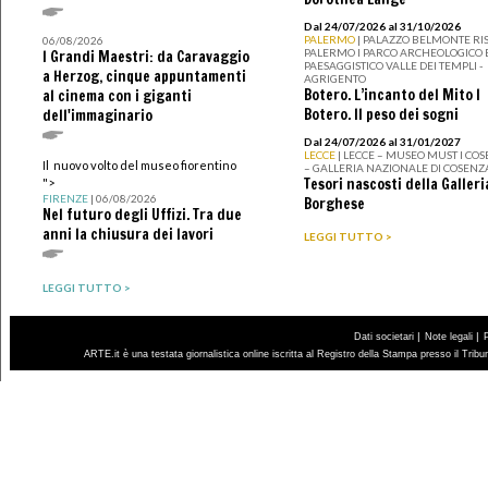
Dal 24/07/2026 al 31/10/2026
PALERMO
| PALAZZO BELMONTE RIS
06/08/2026
PALERMO I PARCO ARCHEOLOGICO 
I Grandi Maestri: da Caravaggio
PAESAGGISTICO VALLE DEI TEMPLI -
a Herzog, cinque appuntamenti
AGRIGENTO
Botero. L’incanto del Mito I
al cinema con i giganti
Botero. Il peso dei sogni
dell'immaginario
Dal 24/07/2026 al 31/01/2027
LECCE
| LECCE – MUSEO MUST I CO
Il nuovo volto del museo fiorentino
– GALLERIA NAZIONALE DI COSENZ
Tesori nascosti della Galleri
">
FIRENZE
| 06/08/2026
Borghese
Nel futuro degli Uffizi. Tra due
anni la chiusura dei lavori
LEGGI TUTTO >
LEGGI TUTTO >
|
|
Dati societari
Note legali
ARTE.it è una testata giornalistica online iscritta al Registro della Stampa presso il Trib