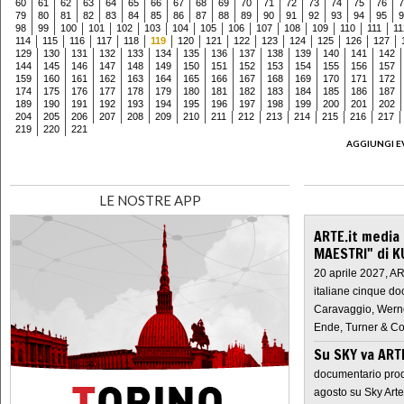
60
61
62
63
64
65
66
67
68
69
70
71
72
73
74
75
76
7
79
80
81
82
83
84
85
86
87
88
89
90
91
92
93
94
95
9
98
99
100
101
102
103
104
105
106
107
108
109
110
111
11
114
115
116
117
118
119
120
121
122
123
124
125
126
127
129
130
131
132
133
134
135
136
137
138
139
140
141
142
144
145
146
147
148
149
150
151
152
153
154
155
156
157
159
160
161
162
163
164
165
166
167
168
169
170
171
172
174
175
176
177
178
179
180
181
182
183
184
185
186
187
189
190
191
192
193
194
195
196
197
198
199
200
201
202
204
205
206
207
208
209
210
211
212
213
214
215
216
217
219
220
221
AGGIUNGI E
LE NOSTRE APP
ARTE.it media
MAESTRI" di K
20 aprile 2027, A
italiane cinque do
Caravaggio, Werne
Ende, Turner & Co
Su SKY va AR
documentario prod
agosto su Sky Arte