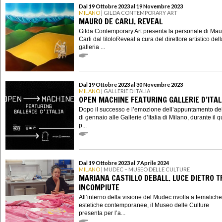
Dal 19 Ottobre 2023 al 19 Novembre 2023
MILANO
| GILDA CONTEMPORARY ART
MAURO DE CARLI. REVEAL
Gilda Contemporary Art presenta la personale di Ma
Carli dal titoloReveal a cura del direttore artistico del
galleria ...
Dal 19 Ottobre 2023 al 30 Novembre 2023
MILANO
| GALLERIE D’ITALIA
OPEN MACHINE FEATURING GALLERIE D’ITAL
Dopo il successo e l’emozione dell’appuntamento d
di gennaio alle Gallerie d’Italia di Milano, durante il q
p...
Dal 19 Ottobre 2023 al 7 Aprile 2024
MILANO
| MUDEC – MUSEO DELLE CULTURE
MARIANA CASTILLO DEBALL. LUCE DIETRO 
INCOMPIUTE
All’interno della visione del Mudec rivolta a tematich
estetiche contemporanee, il Museo delle Culture
presenta per l’a...