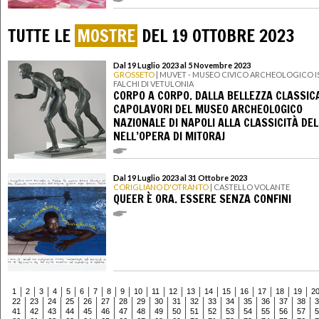
TUTTE LE
MOSTRE
DEL 19 OTTOBRE 2023
Dal 19 Luglio 2023 al 5 Novembre 2023
GROSSETO
| MUVET - MUSEO CIVICO ARCHEOLOGICO 
FALCHI DI VETULONIA
CORPO A CORPO. DALLA BELLEZZA CLASSICA
CAPOLAVORI DEL MUSEO ARCHEOLOGICO
NAZIONALE DI NAPOLI ALLA CLASSICITÀ DEL
NELL’OPERA DI MITORAJ
Dal 19 Luglio 2023 al 31 Ottobre 2023
CORIGLIANO D'OTRANTO
| CASTELLO VOLANTE
QUEER È ORA. ESSERE SENZA CONFINI
1
2
3
4
5
6
7
8
9
10
11
12
13
14
15
16
17
18
19
2
22
23
24
25
26
27
28
29
30
31
32
33
34
35
36
37
38
3
41
42
43
44
45
46
47
48
49
50
51
52
53
54
55
56
57
5