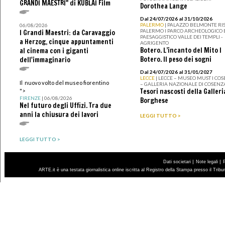
GRANDI MAESTRI" di KUBLAI Film
Dorothea Lange
Dal 24/07/2026 al 31/10/2026
PALERMO
| PALAZZO BELMONTE RIS
06/08/2026
PALERMO I PARCO ARCHEOLOGICO 
I Grandi Maestri: da Caravaggio
PAESAGGISTICO VALLE DEI TEMPLI -
a Herzog, cinque appuntamenti
AGRIGENTO
Botero. L’incanto del Mito I
al cinema con i giganti
Botero. Il peso dei sogni
dell'immaginario
Dal 24/07/2026 al 31/01/2027
LECCE
| LECCE – MUSEO MUST I CO
Il nuovo volto del museo fiorentino
– GALLERIA NAZIONALE DI COSENZ
Tesori nascosti della Galleri
">
FIRENZE
| 06/08/2026
Borghese
Nel futuro degli Uffizi. Tra due
anni la chiusura dei lavori
LEGGI TUTTO >
LEGGI TUTTO >
|
|
Dati societari
Note legali
ARTE.it è una testata giornalistica online iscritta al Registro della Stampa presso il Trib