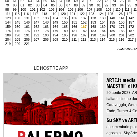
60
61
62
63
64
65
66
67
68
69
70
71
72
73
74
75
76
7
79
80
81
82
83
84
85
86
87
88
89
90
91
92
93
94
95
9
98
99
100
101
102
103
104
105
106
107
108
109
110
111
11
114
115
116
117
118
119
120
121
122
123
124
125
126
127
129
130
131
132
133
134
135
136
137
138
139
140
141
142
144
145
146
147
148
149
150
151
152
153
154
155
156
157
159
160
161
162
163
164
165
166
167
168
169
170
171
172
174
175
176
177
178
179
180
181
182
183
184
185
186
187
189
190
191
192
193
194
195
196
197
198
199
200
201
202
204
205
206
207
208
209
210
211
212
213
214
215
216
217
219
220
221
AGGIUNGI E
LE NOSTRE APP
ARTE.it media
MAESTRI" di K
20 aprile 2027, A
italiane cinque do
Caravaggio, Werne
Ende, Turner & Co
Su SKY va AR
documentario prod
agosto su Sky Arte