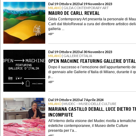
Dal 19 Ottobre 2023 al 19 Novembre 2023
MILANO
| GILDA CONTEMPORARY ART
MAURO DE CARLI. REVEAL
Gilda Contemporary Art presenta la personale di Ma
Carli dal titoloReveal a cura del direttore artistico del
galleria ...
Dal 19 Ottobre 2023 al 30 Novembre 2023
MILANO
| GALLERIE D’ITALIA
OPEN MACHINE FEATURING GALLERIE D’ITAL
Dopo il successo e l’emozione dell’appuntamento d
di gennaio alle Gallerie d’Italia di Milano, durante il q
p...
Dal 19 Ottobre 2023 al 7 Aprile 2024
MILANO
| MUDEC – MUSEO DELLE CULTURE
MARIANA CASTILLO DEBALL. LUCE DIETRO 
INCOMPIUTE
All’interno della visione del Mudec rivolta a tematich
estetiche contemporanee, il Museo delle Culture
presenta per l’a...