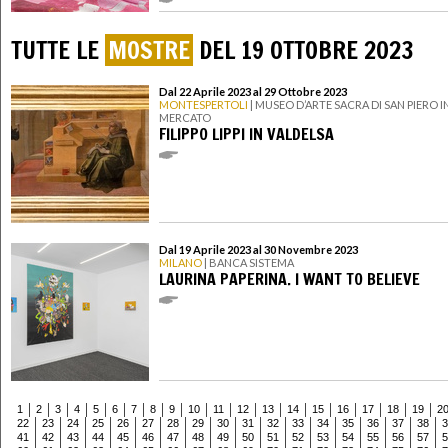
TUTTE LE
MOSTRE
DEL 19 OTTOBRE 2023
Dal 22 Aprile 2023 al 29 Ottobre 2023
MONTESPERTOLI
| MUSEO D’ARTE SACRA DI SAN PIERO I
MERCATO
FILIPPO LIPPI IN VALDELSA
Dal 19 Aprile 2023 al 30 Novembre 2023
MILANO
| BANCA SISTEMA
LAURINA PAPERINA. I WANT TO BELIEVE
1
2
3
4
5
6
7
8
9
10
11
12
13
14
15
16
17
18
19
2
22
23
24
25
26
27
28
29
30
31
32
33
34
35
36
37
38
3
41
42
43
44
45
46
47
48
49
50
51
52
53
54
55
56
57
5