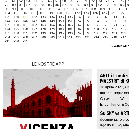
60
61
62
63
64
65
66
67
68
69
70
71
72
73
74
75
76
7
79
80
81
82
83
84
85
86
87
88
89
90
91
92
93
94
95
9
98
99
100
101
102
103
104
105
106
107
108
109
110
111
11
114
115
116
117
118
119
120
121
122
123
124
125
126
127
129
130
131
132
133
134
135
136
137
138
139
140
141
142
144
145
146
147
148
149
150
151
152
153
154
155
156
157
159
160
161
162
163
164
165
166
167
168
169
170
171
172
174
175
176
177
178
179
180
181
182
183
184
185
186
187
189
190
191
192
193
194
195
196
197
198
199
200
201
202
204
205
206
207
208
209
210
211
212
213
214
215
216
217
219
220
221
AGGIUNGI E
LE NOSTRE APP
ARTE.it media
MAESTRI" di K
20 aprile 2027, A
italiane cinque do
Caravaggio, Werne
Ende, Turner & Co
Su SKY va AR
documentario prod
agosto su Sky Arte