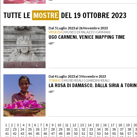
TUTTE LE
MOSTRE
DEL 19 OTTOBRE 2023
Dal 5 Luglio 2023 al 26 Novembre 2023
VENEZIA
| MUSEO DI PALAZZO GRIMANI
UGO CARMENI. VENICE MAPPING TIME
Dal 4 Luglio 2023 al 5 Novembre 2023
TORINO
| MUSEI REALI | GIARDINI REALI
LA ROSA DI DAMASCO. DALLA SIRIA A TORI
1
2
3
4
5
6
7
8
9
10
11
12
13
14
15
16
17
18
19
2
22
23
24
25
26
27
28
29
30
31
32
33
34
35
36
37
38
3
41
42
43
44
45
46
47
48
49
50
51
52
53
54
55
56
57
5