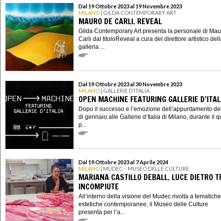
Dal 19 Ottobre 2023 al 19 Novembre 2023
MILANO
| GILDA CONTEMPORARY ART
MAURO DE CARLI. REVEAL
Gilda Contemporary Art presenta la personale di Ma
Carli dal titoloReveal a cura del direttore artistico del
galleria ...
Dal 19 Ottobre 2023 al 30 Novembre 2023
MILANO
| GALLERIE D’ITALIA
OPEN MACHINE FEATURING GALLERIE D’ITAL
Dopo il successo e l’emozione dell’appuntamento d
di gennaio alle Gallerie d’Italia di Milano, durante il q
p...
Dal 19 Ottobre 2023 al 7 Aprile 2024
MILANO
| MUDEC – MUSEO DELLE CULTURE
MARIANA CASTILLO DEBALL. LUCE DIETRO 
INCOMPIUTE
All’interno della visione del Mudec rivolta a tematich
estetiche contemporanee, il Museo delle Culture
presenta per l’a...