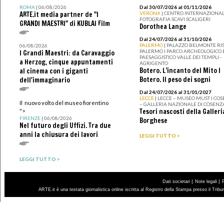
ROMA
| 06/08/2026
Dal 30/07/2026 al 01/11/2026
ARTE.it media partner de "I
VERONA
| CENTRO INTERNAZIONAL
FOTOGRAFIA SCAVI SCALIGERI
GRANDI MAESTRI" di KUBLAI Film
Dorothea Lange
Dal 24/07/2026 al 31/10/2026
PALERMO
| PALAZZO BELMONTE RIS
06/08/2026
PALERMO I PARCO ARCHEOLOGICO 
I Grandi Maestri: da Caravaggio
PAESAGGISTICO VALLE DEI TEMPLI -
a Herzog, cinque appuntamenti
AGRIGENTO
Botero. L’incanto del Mito I
al cinema con i giganti
Botero. Il peso dei sogni
dell'immaginario
Dal 24/07/2026 al 31/01/2027
LECCE
| LECCE – MUSEO MUST I CO
Il nuovo volto del museo fiorentino
– GALLERIA NAZIONALE DI COSENZ
Tesori nascosti della Galleri
">
FIRENZE
| 06/08/2026
Borghese
Nel futuro degli Uffizi. Tra due
anni la chiusura dei lavori
LEGGI TUTTO >
LEGGI TUTTO >
|
|
Dati societari
Note legali
ARTE.it è una testata giornalistica online iscritta al Registro della Stampa presso il Trib