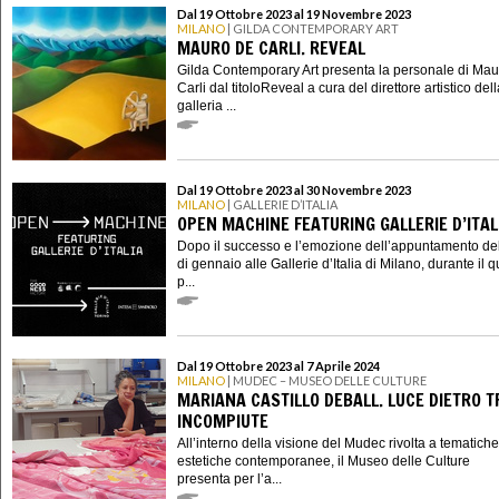
Dal 19 Ottobre 2023 al 19 Novembre 2023
MILANO
| GILDA CONTEMPORARY ART
MAURO DE CARLI. REVEAL
Gilda Contemporary Art presenta la personale di Ma
Carli dal titoloReveal a cura del direttore artistico del
galleria ...
Dal 19 Ottobre 2023 al 30 Novembre 2023
MILANO
| GALLERIE D’ITALIA
OPEN MACHINE FEATURING GALLERIE D’ITAL
Dopo il successo e l’emozione dell’appuntamento d
di gennaio alle Gallerie d’Italia di Milano, durante il q
p...
Dal 19 Ottobre 2023 al 7 Aprile 2024
MILANO
| MUDEC – MUSEO DELLE CULTURE
MARIANA CASTILLO DEBALL. LUCE DIETRO 
INCOMPIUTE
All’interno della visione del Mudec rivolta a tematich
estetiche contemporanee, il Museo delle Culture
presenta per l’a...