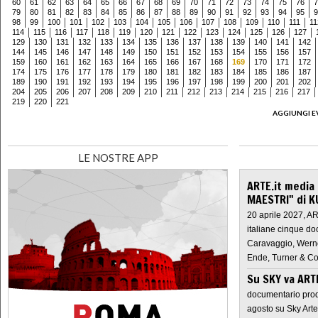
60
61
62
63
64
65
66
67
68
69
70
71
72
73
74
75
76
7
79
80
81
82
83
84
85
86
87
88
89
90
91
92
93
94
95
9
98
99
100
101
102
103
104
105
106
107
108
109
110
111
11
114
115
116
117
118
119
120
121
122
123
124
125
126
127
129
130
131
132
133
134
135
136
137
138
139
140
141
142
144
145
146
147
148
149
150
151
152
153
154
155
156
157
159
160
161
162
163
164
165
166
167
168
169
170
171
172
174
175
176
177
178
179
180
181
182
183
184
185
186
187
189
190
191
192
193
194
195
196
197
198
199
200
201
202
204
205
206
207
208
209
210
211
212
213
214
215
216
217
219
220
221
AGGIUNGI E
LE NOSTRE APP
ARTE.it media
MAESTRI" di K
20 aprile 2027, A
italiane cinque do
Caravaggio, Werne
Ende, Turner & Co
Su SKY va AR
documentario prod
agosto su Sky Arte