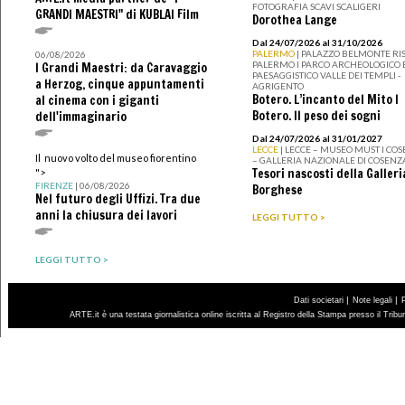
FOTOGRAFIA SCAVI SCALIGERI
GRANDI MAESTRI" di KUBLAI Film
Dorothea Lange
Dal 24/07/2026 al 31/10/2026
PALERMO
| PALAZZO BELMONTE RIS
06/08/2026
PALERMO I PARCO ARCHEOLOGICO 
I Grandi Maestri: da Caravaggio
PAESAGGISTICO VALLE DEI TEMPLI -
a Herzog, cinque appuntamenti
AGRIGENTO
Botero. L’incanto del Mito I
al cinema con i giganti
Botero. Il peso dei sogni
dell'immaginario
Dal 24/07/2026 al 31/01/2027
LECCE
| LECCE – MUSEO MUST I CO
Il nuovo volto del museo fiorentino
– GALLERIA NAZIONALE DI COSENZ
Tesori nascosti della Galleri
">
FIRENZE
| 06/08/2026
Borghese
Nel futuro degli Uffizi. Tra due
anni la chiusura dei lavori
LEGGI TUTTO >
LEGGI TUTTO >
|
|
Dati societari
Note legali
ARTE.it è una testata giornalistica online iscritta al Registro della Stampa presso il Trib