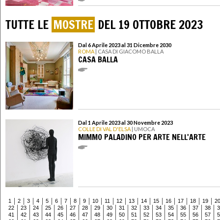
TUTTE LE
MOSTRE
DEL 19 OTTOBRE 2023
Dal 6 Aprile 2023 al 31 Dicembre 2030
ROMA
| CASA DI GIACOMO BALLA
CASA BALLA
Dal 1 Aprile 2023 al 30 Novembre 2023
COLLE DI VAL D'ELSA
| UMOCA
MIMMO PALADINO PER ARTE NELL'ARTE
1
2
3
4
5
6
7
8
9
10
11
12
13
14
15
16
17
18
19
2
22
23
24
25
26
27
28
29
30
31
32
33
34
35
36
37
38
3
41
42
43
44
45
46
47
48
49
50
51
52
53
54
55
56
57
5