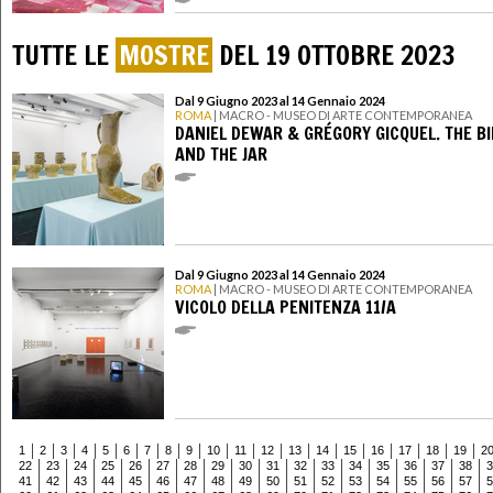
TUTTE LE
MOSTRE
DEL 19 OTTOBRE 2023
Dal 9 Giugno 2023 al 14 Gennaio 2024
ROMA
| MACRO - MUSEO DI ARTE CONTEMPORANEA
DANIEL DEWAR & GRÉGORY GICQUEL. THE B
AND THE JAR
Dal 9 Giugno 2023 al 14 Gennaio 2024
ROMA
| MACRO - MUSEO DI ARTE CONTEMPORANEA
VICOLO DELLA PENITENZA 11/A
1
2
3
4
5
6
7
8
9
10
11
12
13
14
15
16
17
18
19
2
22
23
24
25
26
27
28
29
30
31
32
33
34
35
36
37
38
3
41
42
43
44
45
46
47
48
49
50
51
52
53
54
55
56
57
5