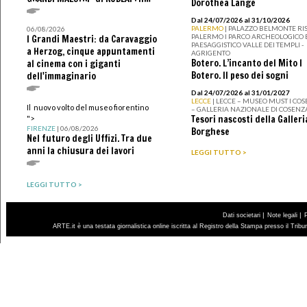
Dorothea Lange
Dal 24/07/2026 al 31/10/2026
PALERMO
| PALAZZO BELMONTE RIS
06/08/2026
PALERMO I PARCO ARCHEOLOGICO 
I Grandi Maestri: da Caravaggio
PAESAGGISTICO VALLE DEI TEMPLI -
a Herzog, cinque appuntamenti
AGRIGENTO
Botero. L’incanto del Mito I
al cinema con i giganti
Botero. Il peso dei sogni
dell'immaginario
Dal 24/07/2026 al 31/01/2027
LECCE
| LECCE – MUSEO MUST I CO
Il nuovo volto del museo fiorentino
– GALLERIA NAZIONALE DI COSENZ
Tesori nascosti della Galleri
">
FIRENZE
| 06/08/2026
Borghese
Nel futuro degli Uffizi. Tra due
anni la chiusura dei lavori
LEGGI TUTTO >
LEGGI TUTTO >
|
|
Dati societari
Note legali
ARTE.it è una testata giornalistica online iscritta al Registro della Stampa presso il Trib