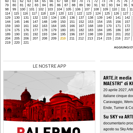
60
61
62
63
64
65
66
67
68
69
70
71
72
73
74
75
76
7
79
80
81
82
83
84
85
86
87
88
89
90
91
92
93
94
95
9
98
99
100
101
102
103
104
105
106
107
108
109
110
111
11
114
115
116
117
118
119
120
121
122
123
124
125
126
127
129
130
131
132
133
134
135
136
137
138
139
140
141
142
144
145
146
147
148
149
150
151
152
153
154
155
156
157
159
160
161
162
163
164
165
166
167
168
169
170
171
172
174
175
176
177
178
179
180
181
182
183
184
185
186
187
189
190
191
192
193
194
195
196
197
198
199
200
201
202
204
205
206
207
208
209
210
211
212
213
214
215
216
217
219
220
221
AGGIUNGI E
LE NOSTRE APP
ARTE.it media
MAESTRI" di K
20 aprile 2027, A
italiane cinque do
Caravaggio, Werne
Ende, Turner & Co
Su SKY va AR
documentario prod
agosto su Sky Arte