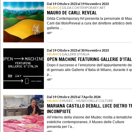
Dal 19 Ottobre 2023 al 19 Novembre 2023
MILANO
| GILDA CONTEMPORARY ART
MAURO DE CARLI. REVEAL
Gilda Contemporary Art presenta la personale di Ma
Carli dal titoloReveal a cura del direttore artistico del
galleria ...
Dal 19 Ottobre 2023 al 30 Novembre 2023
MILANO
| GALLERIE D’ITALIA
OPEN MACHINE FEATURING GALLERIE D’ITAL
Dopo il successo e l’emozione dell’appuntamento d
di gennaio alle Gallerie d’Italia di Milano, durante il q
p...
Dal 19 Ottobre 2023 al 7 Aprile 2024
MILANO
| MUDEC – MUSEO DELLE CULTURE
MARIANA CASTILLO DEBALL. LUCE DIETRO 
INCOMPIUTE
All’interno della visione del Mudec rivolta a tematich
estetiche contemporanee, il Museo delle Culture
presenta per l’a...