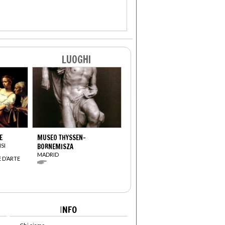
LUOGHI
E
MUSEO THYSSEN-
SI
BORNEMISZA
MADRID
 D’ARTE
I
NFO