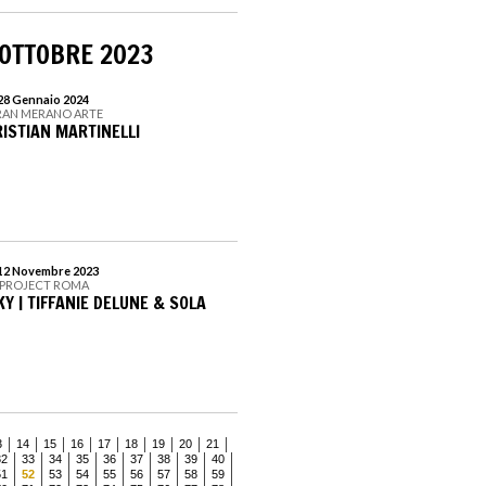
 OTTOBRE 2023
 28 Gennaio 2024
RAN MERANO ARTE
ISTIAN MARTINELLI
 12 Novembre 2023
 PROJECT ROMA
Y | TIFFANIE DELUNE & SOLA
3
14
15
16
17
18
19
20
21
32
33
34
35
36
37
38
39
40
51
52
53
54
55
56
57
58
59