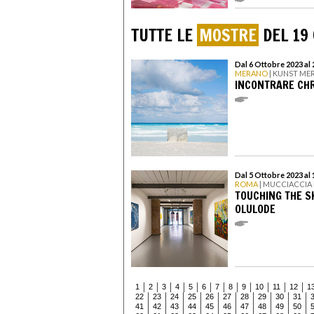
TUTTE LE
MOSTRE
DEL 19
Dal 6 Ottobre 2023 al
MERANO
| KUNST ME
INCONTRARE CHR
Dal 5 Ottobre 2023 al
ROMA
| MUCCIACCIA
TOUCHING THE SK
OLULODE
1
2
3
4
5
6
7
8
9
10
11
12
1
22
23
24
25
26
27
28
29
30
31
41
42
43
44
45
46
47
48
49
50