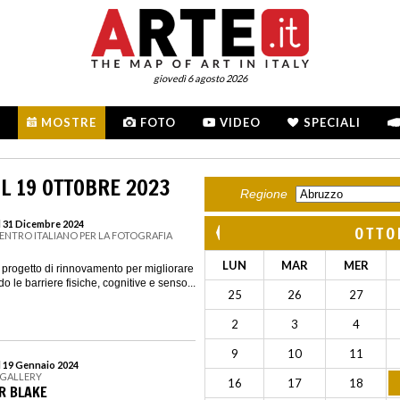
giovedì 6 agosto 2026
MOSTRE
FOTO
VIDEO
SPECIALI
L 19 OTTOBRE 2023
Regione
l 31 Dicembre 2024
OTTO
CENTRO ITALIANO PER LA FOTOGRAFIA
LUN
MAR
MER
ogetto di rinnovamento per migliorare
do le barriere fisiche, cognitive e senso...
25
26
27
2
3
4
9
10
11
l 19 Gennaio 2024
 GALLERY
16
17
18
ER BLAKE