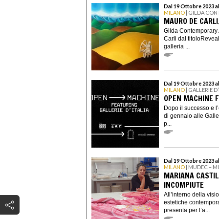
Dal 19 Ottobre 2023 
MILANO
| GILDA CO
MAURO DE CARLI
Gilda Contemporary 
Carli dal titoloReveal
galleria ...
Dal 19 Ottobre 2023 
MILANO
| GALLERIE D’
OPEN MACHINE FE
Dopo il successo e 
di gennaio alle Galler
p...
Dal 19 Ottobre 2023 al
MILANO
| MUDEC – M
MARIANA CASTIL
INCOMPIUTE
All’interno della vis
estetiche contempora
presenta per l’a...