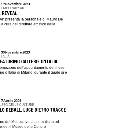
al 19 Novembre 2023
NTEMPORARY ART
. REVEAL
Art presenta la personale di Mauro De
 a cura del direttore artistico della
al 30 Novembre 2023
ITALIA
ATURING GALLERIE D’ITALIA
l’emozione dell’appuntamento del mese
ie d’Italia di Milano, durante il quale si è
 7 Aprile 2024
USEO DELLE CULTURE
LO DEBALL. LUCE DIETRO TRACCE
ione del Mudec rivolta a tematiche ed
nee, il Museo delle Culture