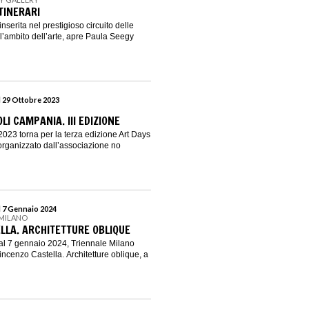
ITINERARI
nserita nel prestigioso circuito delle
ll’ambito dell’arte, apre Paula Seegy
l 29 Ottobre 2023
LI CAMPANIA. III EDIZIONE
2023 torna per la terza edizione Art Days
rganizzato dall’associazione no
l 7 Gennaio 2024
 MILANO
LLA. ARCHITETTURE OBLIQUE
al 7 gennaio 2024, Triennale Milano
ncenzo Castella. Architetture oblique, a