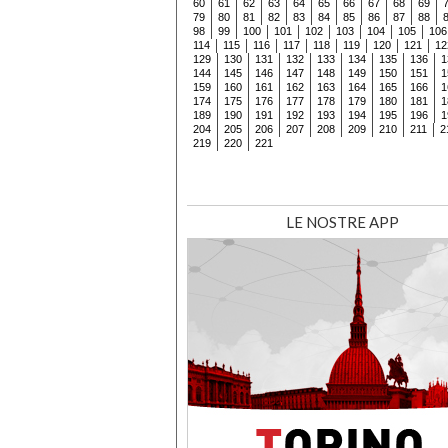
60
61
62
63
64
65
66
67
68
69
79
80
81
82
83
84
85
86
87
88
98
99
100
101
102
103
104
105
106
114
115
116
117
118
119
120
121
12
129
130
131
132
133
134
135
136
1
144
145
146
147
148
149
150
151
1
159
160
161
162
163
164
165
166
1
174
175
176
177
178
179
180
181
1
189
190
191
192
193
194
195
196
1
204
205
206
207
208
209
210
211
2
219
220
221
LE NOSTRE APP