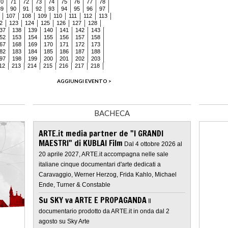
70
71
72
73
74
75
76
77
78
89
90
91
92
93
94
95
96
97
107
108
109
110
111
112
113
2
123
124
125
126
127
128
37
138
139
140
141
142
143
52
153
154
155
156
157
158
67
168
169
170
171
172
173
82
183
184
185
186
187
188
97
198
199
200
201
202
203
12
213
214
215
216
217
218
AGGIUNGI EVENTO >
BACHECA
ARTE.it media partner de "I GRANDI
MAESTRI" di KUBLAI Film
Dal 4 ottobre 2026 al
20 aprile 2027, ARTE.it accompagna nelle sale
italiane cinque documentari d'arte dedicati a
Caravaggio, Werner Herzog, Frida Kahlo, Michael
Ende, Turner & Constable
Su SKY va ARTE E PROPAGANDA
Il
documentario prodotto da ARTE.it in onda dal 2
agosto su Sky Arte