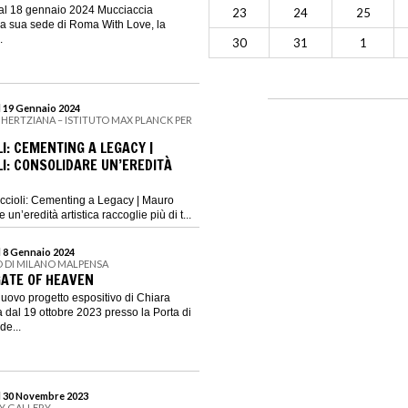
 al 18 gennaio 2024 Mucciaccia
23
24
25
la sua sede di Roma With Love, la
.
30
31
1
l 19 Gennaio 2024
 HERTZIANA – ISTITUTO MAX PLANCK PER
I: CEMENTING A LEGACY |
I: CONSOLIDARE UN’EREDITÀ
ccioli: Cementing a Legacy | Mauro
 un’eredità artistica raccoglie più di t...
l 8 Gennaio 2024
 DI MILANO MALPENSA
GATE OF HEAVEN
nuovo progetto espositivo di Chiara
dal 19 ottobre 2023 presso la Porta di
de...
al 30 Novembre 2023
GY GALLERY