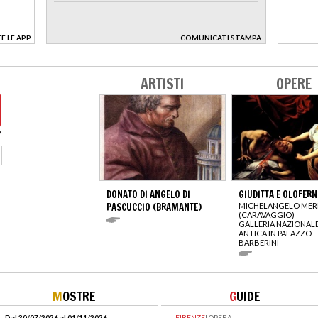
E LE APP
COMUNICATI STAMPA
>
ARTISTI
OPERE
DONATO DI ANGELO DI
GIUDITTA E OLOFERN
PASCUCCIO (BRAMANTE)
MICHELANGELO MERI
(CARAVAGGIO)
GALLERIA NAZIONALE
ANTICA IN PALAZZO
BARBERINI
M
OSTRE
G
UIDE
Dal 30/07/2026 al 01/11/2026
FIRENZE
|
OPERA