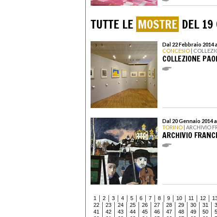
TUTTE LE
MOSTRE
DEL 19
Dal 22 Febbraio 2014 
CONCESIO
| COLLEZI
COLLEZIONE PAO
Dal 20 Gennaio 2014 a
TORINO
| ARCHIVIO 
ARCHIVIO FRAN
1
2
3
4
5
6
7
8
9
10
11
12
1
22
23
24
25
26
27
28
29
30
31
41
42
43
44
45
46
47
48
49
50