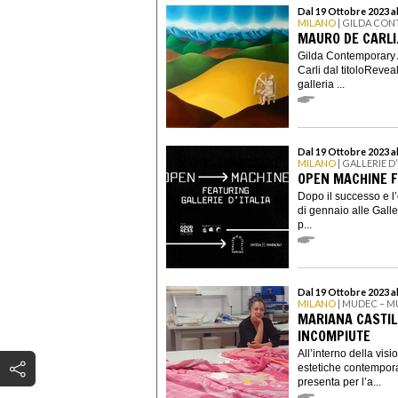
Dal 19 Ottobre 2023 
MILANO
| GILDA CO
MAURO DE CARLI
Gilda Contemporary 
Carli dal titoloReveal
galleria ...
Dal 19 Ottobre 2023 
MILANO
| GALLERIE D’
OPEN MACHINE FE
Dopo il successo e 
di gennaio alle Galler
p...
Dal 19 Ottobre 2023 al
MILANO
| MUDEC – M
MARIANA CASTIL
INCOMPIUTE
All’interno della vis
estetiche contempora
presenta per l’a...