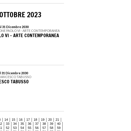
 OTTOBRE 2023
al 31 Dicembre 2030
ONE PAOLO VI - ARTE CONTEMPORANEA
LO VI - ARTE CONTEMPORANEA
l 31 Dicembre 2030
FRANCESCO TABUSSO
CESCO TABUSSO
3
14
15
16
17
18
19
20
21
32
33
34
35
36
37
38
39
40
51
52
53
54
55
56
57
58
59