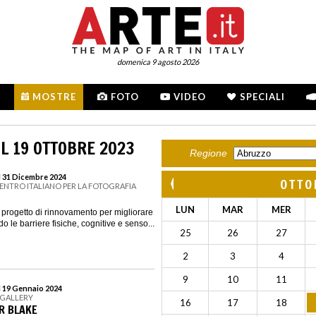
domenica 9 agosto 2026
MOSTRE
FOTO
VIDEO
SPECIALI
L 19 OTTOBRE 2023
Regione
l 31 Dicembre 2024
OTTO
CENTRO ITALIANO PER LA FOTOGRAFIA
LUN
MAR
MER
ogetto di rinnovamento per migliorare
do le barriere fisiche, cognitive e senso...
25
26
27
2
3
4
9
10
11
l 19 Gennaio 2024
 GALLERY
16
17
18
ER BLAKE