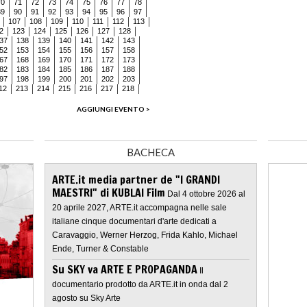
70
71
72
73
74
75
76
77
78
89
90
91
92
93
94
95
96
97
107
108
109
110
111
112
113
2
123
124
125
126
127
128
37
138
139
140
141
142
143
52
153
154
155
156
157
158
67
168
169
170
171
172
173
82
183
184
185
186
187
188
97
198
199
200
201
202
203
12
213
214
215
216
217
218
AGGIUNGI EVENTO >
BACHECA
ARTE.it media partner de "I GRANDI
MAESTRI" di KUBLAI Film
Dal 4 ottobre 2026 al
20 aprile 2027, ARTE.it accompagna nelle sale
italiane cinque documentari d'arte dedicati a
Caravaggio, Werner Herzog, Frida Kahlo, Michael
Ende, Turner & Constable
Su SKY va ARTE E PROPAGANDA
Il
documentario prodotto da ARTE.it in onda dal 2
agosto su Sky Arte