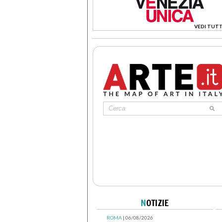
VEDI TUTT
>
N
OTIZIE
ROMA
| 06/08/2026