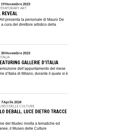
al 19 Novembre 2023
NTEMPORARY ART
. REVEAL
Art presenta la personale di Mauro De
 a cura del direttore artistico della
al 30 Novembre 2023
ITALIA
ATURING GALLERIE D’ITALIA
l’emozione dell’appuntamento del mese
ie d’Italia di Milano, durante il quale si è
 7 Aprile 2024
USEO DELLE CULTURE
LO DEBALL. LUCE DIETRO TRACCE
ione del Mudec rivolta a tematiche ed
nee, il Museo delle Culture