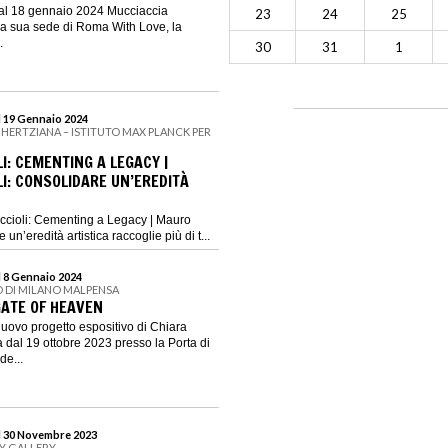
 al 18 gennaio 2024 Mucciaccia
23
24
25
la sua sede di Roma With Love, la
.
30
31
1
l 19 Gennaio 2024
 HERTZIANA – ISTITUTO MAX PLANCK PER
I: CEMENTING A LEGACY |
I: CONSOLIDARE UN’EREDITÀ
ccioli: Cementing a Legacy | Mauro
 un’eredità artistica raccoglie più di t...
l 8 Gennaio 2024
 DI MILANO MALPENSA
GATE OF HEAVEN
nuovo progetto espositivo di Chiara
dal 19 ottobre 2023 presso la Porta di
de...
al 30 Novembre 2023
GY GALLERY