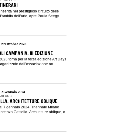
ITINERARI
nserita nel prestigioso circuito delle
ll’ambito dell’arte, apre Paula Seegy
l 29 Ottobre 2023
LI CAMPANIA. III EDIZIONE
2023 torna per la terza edizione Art Days
rganizzato dall’associazione no
l 7 Gennaio 2024
 MILANO
LLA. ARCHITETTURE OBLIQUE
al 7 gennaio 2024, Triennale Milano
ncenzo Castella. Architetture oblique, a