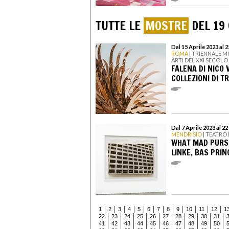
TUTTE LE
MOSTRE
DEL 19
Dal 15 Aprile 2023 al 
ROMA
| TRIENNALE M
ARTI DEL XXI SECOLO
FALENA DI NICO
COLLEZIONI DI T
Dal 7 Aprile 2023 al 2
MENDRISIO
| TEATRO
WHAT MAD PURSU
LINKE, BAS PRI
1
2
3
4
5
6
7
8
9
10
11
12
1
22
23
24
25
26
27
28
29
30
31
41
42
43
44
45
46
47
48
49
50