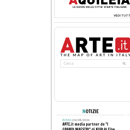
VEDI TUTT
>
N
OTIZIE
ROMA
| 06/08/2026
ARTE.it media partner de "I
GRANDI MAESTRI" di KUBLAI Film