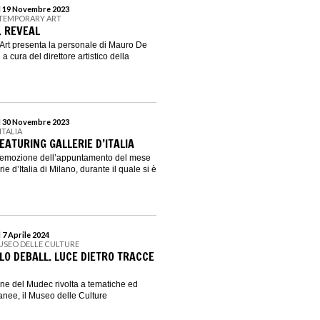
al 19 Novembre 2023
NTEMPORARY ART
. REVEAL
Art presenta la personale di Mauro De
 a cura del direttore artistico della
al 30 Novembre 2023
ITALIA
ATURING GALLERIE D’ITALIA
l’emozione dell’appuntamento del mese
ie d’Italia di Milano, durante il quale si è
 7 Aprile 2024
USEO DELLE CULTURE
LO DEBALL. LUCE DIETRO TRACCE
ione del Mudec rivolta a tematiche ed
nee, il Museo delle Culture