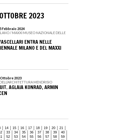
 OTTOBRE 2023
25 Febbraio 2024
ILANO / MAXXI MUSEO NAZIONALE DELLE
 VASCELLARI ENTRA NELLE
RIENNALE MILANO E DEL MAXXI
2 Ottobre 2023
 DELL’ARCHITETTURA MENDRISIO
IT. AGLAIA KONRAD, ARMIN
NCEN
3
14
15
16
17
18
19
20
21
32
33
34
35
36
37
38
39
40
51
52
53
54
55
56
57
58
59