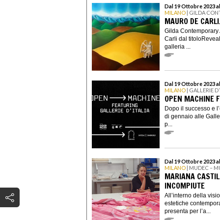
Dal 19 Ottobre 2023 
MILANO
| GILDA CO
MAURO DE CARLI
Gilda Contemporary 
Carli dal titoloReveal
galleria ...
Dal 19 Ottobre 2023 
MILANO
| GALLERIE D’
OPEN MACHINE FE
Dopo il successo e 
di gennaio alle Galler
p...
Dal 19 Ottobre 2023 al
MILANO
| MUDEC – M
MARIANA CASTIL
INCOMPIUTE
All’interno della vis
estetiche contempora
presenta per l’a...