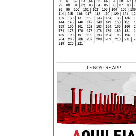
60
61
62
63
64
65
66
67
68
69
79
80
81
82
83
84
85
86
87
88
98
99
100
101
102
103
104
105
106
114
115
116
117
118
119
120
121
12
129
130
131
132
133
134
135
136
1
144
145
146
147
148
149
150
151
1
159
160
161
162
163
164
165
166
1
174
175
176
177
178
179
180
181
1
189
190
191
192
193
194
195
196
1
204
205
206
207
208
209
210
211
2
219
220
221
LE NOSTRE APP