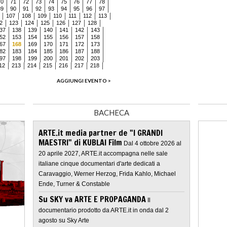
70
71
72
73
74
75
76
77
78
89
90
91
92
93
94
95
96
97
107
108
109
110
111
112
113
2
123
124
125
126
127
128
37
138
139
140
141
142
143
52
153
154
155
156
157
158
67
168
169
170
171
172
173
82
183
184
185
186
187
188
97
198
199
200
201
202
203
12
213
214
215
216
217
218
AGGIUNGI EVENTO >
BACHECA
ARTE.it media partner de "I GRANDI
MAESTRI" di KUBLAI Film
Dal 4 ottobre 2026 al
20 aprile 2027, ARTE.it accompagna nelle sale
italiane cinque documentari d'arte dedicati a
Caravaggio, Werner Herzog, Frida Kahlo, Michael
Ende, Turner & Constable
Su SKY va ARTE E PROPAGANDA
Il
documentario prodotto da ARTE.it in onda dal 2
agosto su Sky Arte