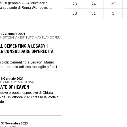
 al 18 gennaio 2024 Mucciaccia
23
24
25
la sua sede di Roma With Love, la
.
30
31
1
l 19 Gennaio 2024
 HERTZIANA – ISTITUTO MAX PLANCK PER
I: CEMENTING A LEGACY |
I: CONSOLIDARE UN’EREDITÀ
ccioli: Cementing a Legacy | Mauro
 un’eredità artistica raccoglie più di t...
l 8 Gennaio 2024
 DI MILANO MALPENSA
GATE OF HEAVEN
nuovo progetto espositivo di Chiara
dal 19 ottobre 2023 presso la Porta di
de...
al 30 Novembre 2023
GY GALLERY