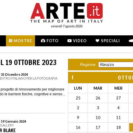
venerdì 7 agosto 2026
MOSTRE
FOTO
VIDEO
SPECIALI
L 19 OTTOBRE 2023
Regione
l 31 Dicembre 2024
OTTO
CENTRO ITALIANO PER LA FOTOGRAFIA
LUN
MAR
MER
ogetto di rinnovamento per migliorare
do le barriere fisiche, cognitive e senso...
25
26
27
2
3
4
9
10
11
l 19 Gennaio 2024
 GALLERY
16
17
18
ER BLAKE