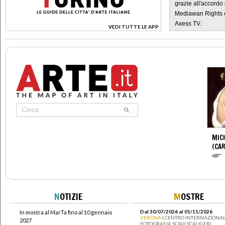
grazie all'accordo 
Mediawan Rights c
Axess TV.
VEDI TUTTE LE APP
>
MIC
(CA
N
OTIZIE
M
OSTRE
Dal 30/07/2026 al 01/11/2026
In mostra al MarTa fino al 10 gennaio
VERONA
| CENTRO INTERNAZIONAL
2027
FOTOGRAFIA SCAVI SCALIGERI