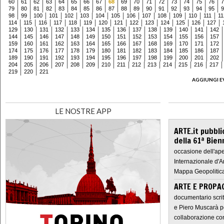
60
61
62
63
64
65
66
67
68
69
70
71
72
73
74
75
76
7
79
80
81
82
83
84
85
86
87
88
89
90
91
92
93
94
95
9
98
99
100
101
102
103
104
105
106
107
108
109
110
111
11
114
115
116
117
118
119
120
121
122
123
124
125
126
127
129
130
131
132
133
134
135
136
137
138
139
140
141
142
144
145
146
147
148
149
150
151
152
153
154
155
156
157
159
160
161
162
163
164
165
166
167
168
169
170
171
172
174
175
176
177
178
179
180
181
182
183
184
185
186
187
189
190
191
192
193
194
195
196
197
198
199
200
201
202
204
205
206
207
208
209
210
211
212
213
214
215
216
217
219
220
221
AGGIUNGI E
LE NOSTRE APP
ARTE.it pubbli
della 61ª Bien
occasione dell'ape
Internazionale d'A
Mappa Geopolitica
ARTE E PROPAG
documentario scrit
e Piero Muscarà pe
collaborazione con