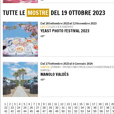
TUTTE LE
MOSTRE
DEL 19 OTTOBRE 2023
Dal 28 Settembre 2023 al 12 Novembre 2023
LECCE
| LECCE E MATINO
YEAST PHOTO FESTIVAL 2023
Dal 27 Settembre 2023 al 6 Gennaio 2024
NAPOLI
| MANN - MUSEO ARCHEOLOGICO NAZIONALE D
NAPOLI
MANOLO VALDÈS
1
2
3
4
5
6
7
8
9
10
11
12
13
14
15
16
17
18
19
2
22
23
24
25
26
27
28
29
30
31
32
33
34
35
36
37
38
3
41
42
43
44
45
46
47
48
49
50
51
52
53
54
55
56
57
5