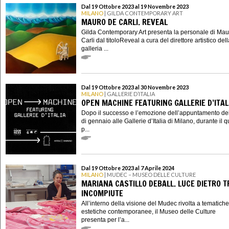
Dal 19 Ottobre 2023 al 19 Novembre 2023
MILANO
| GILDA CONTEMPORARY ART
MAURO DE CARLI. REVEAL
Gilda Contemporary Art presenta la personale di Ma
Carli dal titoloReveal a cura del direttore artistico del
galleria ...
Dal 19 Ottobre 2023 al 30 Novembre 2023
MILANO
| GALLERIE D’ITALIA
OPEN MACHINE FEATURING GALLERIE D’ITAL
Dopo il successo e l’emozione dell’appuntamento d
di gennaio alle Gallerie d’Italia di Milano, durante il q
p...
Dal 19 Ottobre 2023 al 7 Aprile 2024
MILANO
| MUDEC – MUSEO DELLE CULTURE
MARIANA CASTILLO DEBALL. LUCE DIETRO 
INCOMPIUTE
All’interno della visione del Mudec rivolta a tematich
estetiche contemporanee, il Museo delle Culture
presenta per l’a...