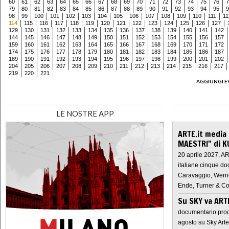
60
61
62
63
64
65
66
67
68
69
70
71
72
73
74
75
76
7
79
80
81
82
83
84
85
86
87
88
89
90
91
92
93
94
95
9
98
99
100
101
102
103
104
105
106
107
108
109
110
111
11
114
115
116
117
118
119
120
121
122
123
124
125
126
127
129
130
131
132
133
134
135
136
137
138
139
140
141
142
144
145
146
147
148
149
150
151
152
153
154
155
156
157
159
160
161
162
163
164
165
166
167
168
169
170
171
172
174
175
176
177
178
179
180
181
182
183
184
185
186
187
189
190
191
192
193
194
195
196
197
198
199
200
201
202
204
205
206
207
208
209
210
211
212
213
214
215
216
217
219
220
221
AGGIUNGI E
LE NOSTRE APP
ARTE.it media
MAESTRI" di K
20 aprile 2027, A
italiane cinque do
Caravaggio, Werne
Ende, Turner & Co
Su SKY va AR
documentario prod
agosto su Sky Arte