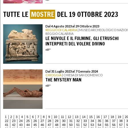
TUTTE LE
MOSTRE
DEL 19 OTTOBRE 2023
Dal 4 Agosto 2023 al 29 Ottobre 2023
REGGIO DI CALABRIA
| MUSEO ARCHEOLOGICO NAZION
REGGIO CALABRIA
LE NUVOLE E IL FULMINE. GLI ETRUSCHI
INTERPRETI DEL VOLERE DIVINO
Dal 31 Luglio 2023 al 7 Gennaio 2024
CHIOGGIA
| CHIESA DI SAN DOMENICO
THE MYSTERY MAN
1
2
3
4
5
6
7
8
9
10
11
12
13
14
15
16
17
18
19
2
22
23
24
25
26
27
28
29
30
31
32
33
34
35
36
37
38
3
41
42
43
44
45
46
47
48
49
50
51
52
53
54
55
56
57
5