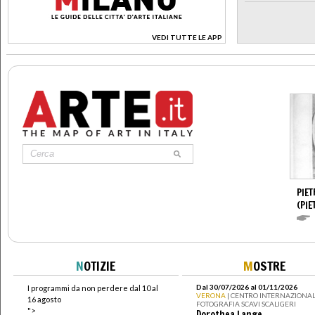
VEDI TUTTE LE APP
>
PIET
(PIE
N
OTIZIE
M
OSTRE
Dal 30/07/2026 al 01/11/2026
I programmi da non perdere dal 10 al
VERONA
| CENTRO INTERNAZIONAL
16 agosto
FOTOGRAFIA SCAVI SCALIGERI
">
Dorothea Lange