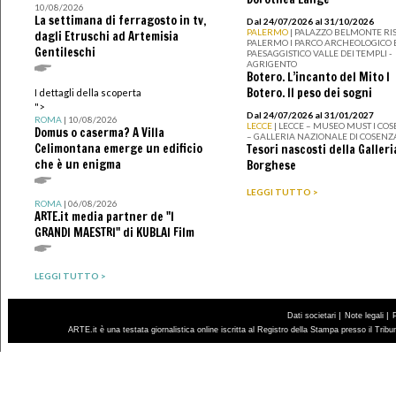
10/08/2026
La settimana di ferragosto in tv,
Dal 24/07/2026 al 31/10/2026
PALERMO
| PALAZZO BELMONTE RIS
dagli Etruschi ad Artemisia
PALERMO I PARCO ARCHEOLOGICO 
Gentileschi
PAESAGGISTICO VALLE DEI TEMPLI -
AGRIGENTO
Botero. L’incanto del Mito I
Botero. Il peso dei sogni
I dettagli della scoperta
">
Dal 24/07/2026 al 31/01/2027
ROMA
| 10/08/2026
LECCE
| LECCE – MUSEO MUST I CO
Domus o caserma? A Villa
– GALLERIA NAZIONALE DI COSENZ
Celimontana emerge un edificio
Tesori nascosti della Galleri
che è un enigma
Borghese
LEGGI TUTTO >
ROMA
| 06/08/2026
ARTE.it media partner de "I
GRANDI MAESTRI" di KUBLAI Film
LEGGI TUTTO >
|
|
Dati societari
Note legali
ARTE.it è una testata giornalistica online iscritta al Registro della Stampa presso il Trib