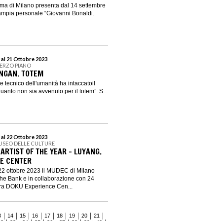
a di Milano presenta dal 14 settembre
’ampia personale “Giovanni Bonaldi.
 al 21 Ottobre 2023
TERZO PIANO
NGAN. TOTEM
 e tecnico dell'umanità ha intaccatoil
anto non sia avvenuto per il totem”. S...
 al 22 Ottobre 2023
USEO DELLE CULTURE
ARTIST OF THE YEAR - LUYANG.
E CENTER
22 ottobre 2023 il MUDEC di Milano
he Bank e in collaborazione con 24
ra DOKU Experience Cen...
3
14
15
16
17
18
19
20
21