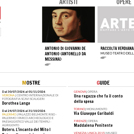
ARTISTI
OPERE
ANTONIO DI GIOVANNI DE
RACCOLTA VERDIANA
ANTONIO (ANTONELLO DA
MUSEO TEATRO DELL
MESSINA)
M
OSTRE
G
UIDE
Dal 30/07/2026 al 01/11/2026
GENOVA
|
OPERA
VERONA
| CENTRO INTERNAZIONALE DI
Una ragazza che fa il conto
FOTOGRAFIA SCAVI SCALIGERI
della spesa
Dorothea Lange
TORINO
|
MONUMENTO
Dal 24/07/2026 al 31/10/2026
Via Giuseppe Garibaldi
PALERMO
| PALAZZO BELMONTE RISO -
PALERMO I PARCO ARCHEOLOGICO E
FIRENZE
|
OPERA
PAESAGGISTICO VALLE DEI TEMPLI -
Maddalena Penitente
AGRIGENTO
Botero. L’incanto del Mito I
VENEZIA UNICA 2015
|
MUSEO