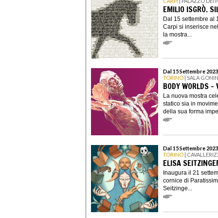
CARPI
| PALAZZO DEI 
EMILIO ISGRÒ. S
Dal 15 settembre al 
Carpi si inserisce ne
la mostra...
Dal 15 Settembre 2023
TORINO
| SALA GONI
BODY WORLDS - 
La nuova mostra cele
statico sia in movime
della sua forma impe
Dal 15 Settembre 2023
TORINO
| CAVALLERI
ELISA SEITZINGE
Inaugura il 21 settem
cornice di Paratissim
Seitzinge...