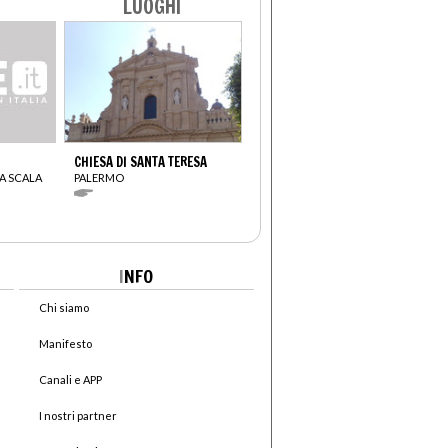
LUOGHI
CHIESA DI SANTA TERESA
A SCALA
PALERMO
I
NFO
Chi siamo
Manifesto
Canali e APP
I nostri partner