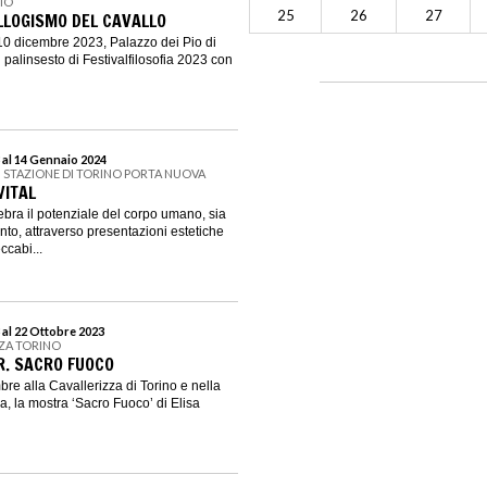
PIO
25
26
27
ILLOGISMO DEL CAVALLO
10 dicembre 2023, Palazzo dei Pio di
l palinsesto di Festivalfilosofia 2023 con
 al 14 Gennaio 2024
N STAZIONE DI TORINO PORTA NUOVA
VITAL
bra il potenziale del corpo umano, sia
nto, attraverso presentazioni estetiche
ccabi...
 al 22 Ottobre 2023
ZZA TORINO
R. SACRO FUOCO
bre alla Cavallerizza di Torino e nella
a, la mostra ‘Sacro Fuoco’ di Elisa