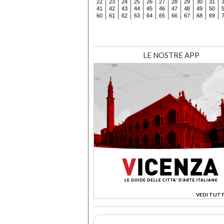
22
23
24
25
26
27
28
29
30
31
41
42
43
44
45
46
47
48
49
50
60
61
62
63
64
65
66
67
68
69
LE NOSTRE APP
VEDI TUTT
>