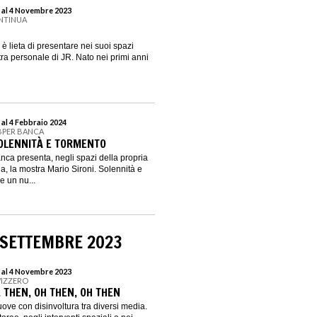
 al 4 Novembre 2023
ONTINUA
è lieta di presentare nei suoi spazi
ra personale di JR. Nato nei primi anni
 al 4 Febbraio 2024
 BPER BANCA
SOLENNITÀ E TORMENTO
ca presenta, negli spazi della propria
, la mostra Mario Sironi. Solennità e
 un nu...
 SETTEMBRE 2023
 al 4 Novembre 2023
VIZZERO
 THEN, OH THEN, OH THEN
ove con disinvoltura tra diversi media.