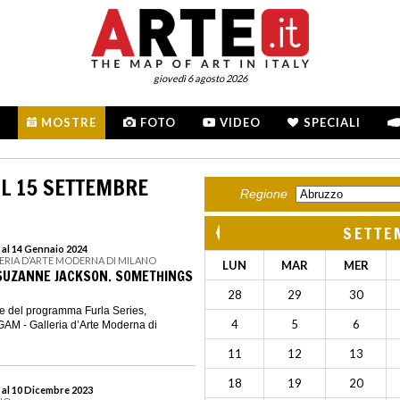
giovedì 6 agosto 2026
MOSTRE
FOTO
VIDEO
SPECIALI
L 15 SETTEMBRE
Regione
SETTE
 al 14 Gennaio 2024
LERIA D’ARTE MODERNA DI MILANO
LUN
MAR
MER
 SUZANNE JACKSON. SOMETHINGS
28
29
30
ne del programma Furla Series,
4
5
6
GAM - Galleria d’Arte Moderna di
11
12
13
18
19
20
 al 10 Dicembre 2023