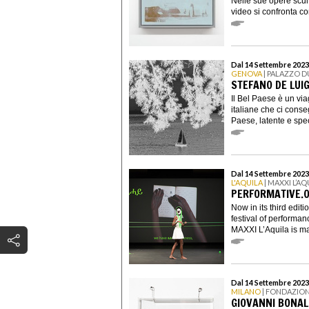
Nelle sue opere scult
video si confronta con
Dal 14 Settembre 2023
GENOVA
| PALAZZO 
STEFANO DE LUIG
Il Bel Paese è un via
italiane che ci cons
Paese, latente e spec
Dal 14 Settembre 2023
L'AQUILA
| MAXXI L’AQ
PERFORMATIVE.
Now in its third edi
festival of performan
MAXXI L’Aquila is ma
Dal 14 Settembre 2023
MILANO
| FONDAZIO
GIOVANNI BONAL