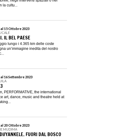
oree, negli interventi spaziali o nei
 la cultu...
 al 15 Ottobre 2023
DUCALE
I. IL BEL PAESE
ggio lungo i 4.365 km delle coste
egna un’immagine inedita del nostro
...
 al 16 Settembre 2023
UILA
03
tion, PERFORMATIVE, the international
ce art, dance, music and theatre held at
king...
 al 20 Ottobre 2023
NE MUDIMA
DI/YANKELE. FUORI DAL BOSCO