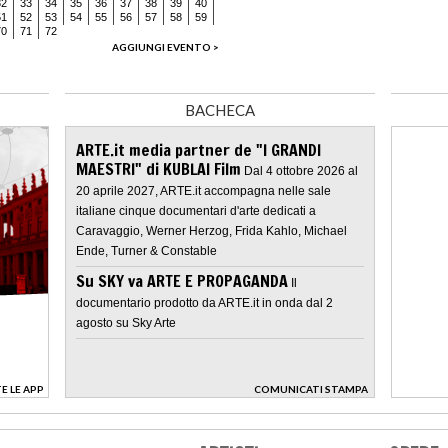
32
33
34
35
36
37
38
39
40
51
52
53
54
55
56
57
58
59
70
71
72
AGGIUNGI EVENTO >
BACHECA
ARTE.it media partner de "I GRANDI
MAESTRI" di KUBLAI Film
Dal 4 ottobre 2026 al
20 aprile 2027, ARTE.it accompagna nelle sale
italiane cinque documentari d'arte dedicati a
Caravaggio, Werner Herzog, Frida Kahlo, Michael
Ende, Turner & Constable
Su SKY va ARTE E PROPAGANDA
Il
documentario prodotto da ARTE.it in onda dal 2
agosto su Sky Arte
E LE APP
COMUNICATI STAMPA
>