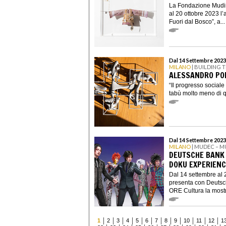
La Fondazione Mudim
al 20 ottobre 2023 l
Fuori dal Bosco”, a...
Dal 14 Settembre 2023
MILANO
| BUILDING 
ALESSANDRO PO
“Il progresso sociale
tabù molto meno di qu
Dal 14 Settembre 2023
MILANO
| MUDEC – M
DEUTSCHE BANK 
DOKU EXPERIENC
Dal 14 settembre al 
presenta con Deutsc
ORE Cultura la most
1
2
3
4
5
6
7
8
9
10
11
12
1