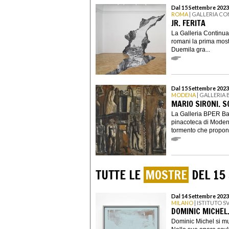
Dal 15 Settembre 2023
ROMA
| GALLERIA C
JR. FERITA
La Galleria Continua 
romani la prima most
Duemila gra...
Dal 15 Settembre 2023
MODENA
| GALLERIA
MARIO SIRONI. 
La Galleria BPER Ban
pinacoteca di Modena
tormento che propone
TUTTE LE
MOSTRE
DEL 15
Dal 14 Settembre 2023
MILANO
| ISTITUTO S
DOMINIC MICHEL.
Dominic Michel si mu