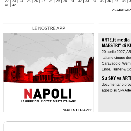
22
23
24
25
26
27
28
29
30
31
32
33
34
35
36
37
38
3
41
42
AGGIUNGI E
LE NOSTRE APP
ARTE.it media
MAESTRI" di K
20 aprile 2027, A
italiane cinque do
Caravaggio, Werne
Ende, Turner & Co
Su SKY va AR
documentario prod
agosto su Sky Arte
VEDI TUTTE LE APP
>