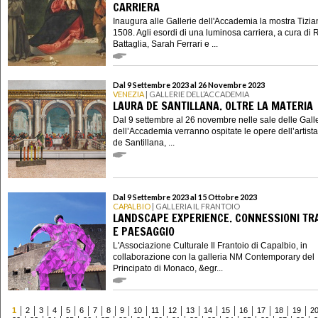
CARRIERA
Inaugura alle Gallerie dell'Accademia la mostra Tizi
1508. Agli esordi di una luminosa carriera, a cura di 
Battaglia, Sarah Ferrari e ...
Dal 9 Settembre 2023 al 26 Novembre 2023
VENEZIA
| GALLERIE DELL’ACCADEMIA
LAURA DE SANTILLANA. OLTRE LA MATERIA
Dal 9 settembre al 26 novembre nelle sale delle Gall
dell’Accademia verranno ospitate le opere dell’artist
de Santillana, ...
Dal 9 Settembre 2023 al 15 Ottobre 2023
CAPALBIO
| GALLERIA IL FRANTOIO
LANDSCAPE EXPERIENCE. CONNESSIONI TR
E PAESAGGIO
L'Associazione Culturale Il Frantoio di Capalbio, in
collaborazione con la galleria NM Contemporary del
Principato di Monaco, &egr...
1
2
3
4
5
6
7
8
9
10
11
12
13
14
15
16
17
18
19
2