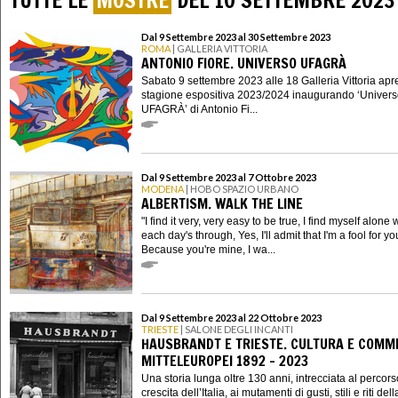
TUTTE LE
MOSTRE
DEL 10 SETTEMBRE 2023
Dal 9 Settembre 2023 al 30 Settembre 2023
ROMA
| GALLERIA VITTORIA
ANTONIO FIORE. UNIVERSO UFAGRÀ
Sabato 9 settembre 2023 alle 18 Galleria Vittoria apre
stagione espositiva 2023/2024 inaugurando ‘Univer
UFAGRÀ’ di Antonio Fi...
Dal 9 Settembre 2023 al 7 Ottobre 2023
MODENA
| HOBO SPAZIO URBANO
ALBERTISM. WALK THE LINE
"I find it very, very easy to be true, I find myself alone
each day's through, Yes, I'll admit that I'm a fool for yo
Because you're mine, I wa...
Dal 9 Settembre 2023 al 22 Ottobre 2023
TRIESTE
| SALONE DEGLI INCANTI
HAUSBRANDT E TRIESTE. CULTURA E COMM
MITTELEUROPEI 1892 - 2023
Una storia lunga oltre 130 anni, intrecciata al percors
crescita dell’Italia, ai mutamenti di gusti, stili e riti dell