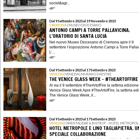
societ&agr...
Dal 9 Settembre 2023 al 19 Novembre 2023
CREMONA
| MUSEO DIOCESANO
ANTONIO CAMPI A TORRE PALLAVICINA.
L’ORATORIO DI SANTA LUCIA
Nel nuovo Museo Diocesano di Cremona apre il 9
settembre l’esposizione Antonio Campi a Torre Pallav
L’...
Dal 9 Settembre 2023 al 17 Settembre 2023
VENEZIA
| VENEZIA | MURANO | MESTRE
THE VENICE GLASS WEEK - #THEARTOFFIRE
Al via il 9 settembre #TheArtofFire la settima edizione
Venice Glass Week Apre #TheArtofFire, la settima edi
The Venice Glass Week, il...
Dal 9 Settembre 2023 al 17 Settembre 2023
VENEZIA
| ORIENTALBAR & BISTROT - HOTEL METROPOL
HOTEL METROPOLE E LINO TAGLIAPIETRA. U
SPECIALE COLLABORAZIONE