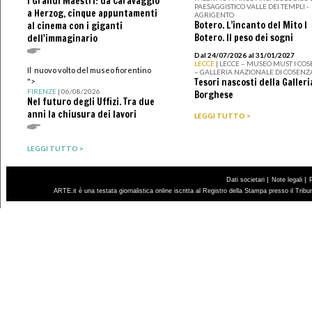
I Grandi Maestri: da Caravaggio
PAESAGGISTICO VALLE DEI TEMPLI -
a Herzog, cinque appuntamenti
AGRIGENTO
Botero. L’incanto del Mito I
al cinema con i giganti
Botero. Il peso dei sogni
dell'immaginario
Dal 24/07/2026 al 31/01/2027
LECCE
| LECCE – MUSEO MUST I CO
Il nuovo volto del museo fiorentino
– GALLERIA NAZIONALE DI COSENZ
Tesori nascosti della Galleri
">
FIRENZE
| 06/08/2026
Borghese
Nel futuro degli Uffizi. Tra due
anni la chiusura dei lavori
LEGGI TUTTO >
LEGGI TUTTO >
|
|
Dati societari
Note legali
ARTE.it è una testata giornalistica online iscritta al Registro della Stampa presso il Trib