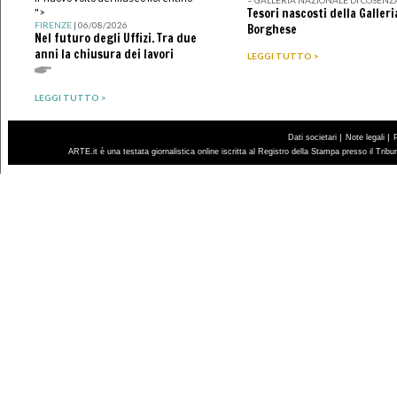
Tesori nascosti della Galleri
">
FIRENZE
| 06/08/2026
Borghese
Nel futuro degli Uffizi. Tra due
anni la chiusura dei lavori
LEGGI TUTTO >
LEGGI TUTTO >
|
|
Dati societari
Note legali
ARTE.it è una testata giornalistica online iscritta al Registro della Stampa presso il Trib