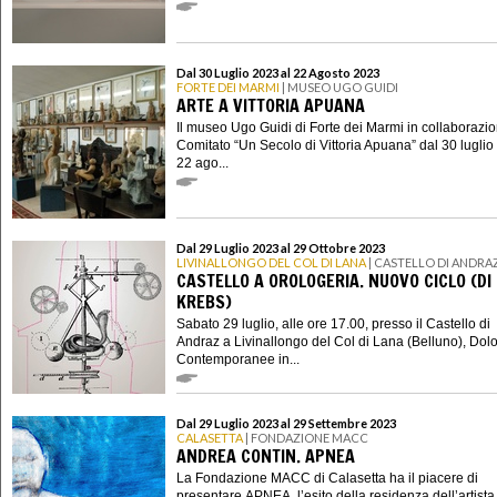
Dal 30 Luglio 2023 al 22 Agosto 2023
FORTE DEI MARMI
| MUSEO UGO GUIDI
ARTE A VITTORIA APUANA
Il museo Ugo Guidi di Forte dei Marmi in collaborazio
Comitato “Un Secolo di Vittoria Apuana” dal 30 luglio
22 ago...
Dal 29 Luglio 2023 al 29 Ottobre 2023
LIVINALLONGO DEL COL DI LANA
| CASTELLO DI ANDRA
CASTELLO A OROLOGERIA. NUOVO CICLO (DI
KREBS)
Sabato 29 luglio, alle ore 17.00, presso il Castello di
Andraz a Livinallongo del Col di Lana (Belluno), Dolo
Contemporanee in...
Dal 29 Luglio 2023 al 29 Settembre 2023
CALASETTA
| FONDAZIONE MACC
ANDREA CONTIN. APNEA
La Fondazione MACC di Calasetta ha il piacere di
presentare APNEA, l’esito della residenza dell’artista.