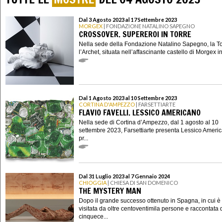
Dal 3 Agosto 2023 al 17 Settembre 2023
MORGEX
| FONDAZIONE NATALINO SAPEGNO
CROSSOVER. SUPEREROI IN TORRE
Nella sede della Fondazione Natalino Sapegno, la T
l’Archet, situata nell’affascinante castello di Morgex in
Dal 1 Agosto 2023 al 10 Settembre 2023
CORTINA D'AMPEZZO
| FARSETTIARTE
FLAVIO FAVELLI. LESSICO AMERICANO
Nella sede di Cortina d’Ampezzo, dal 1 agosto al 10
settembre 2023, Farsettiarte presenta Lessico Ameri
pr...
Dal 31 Luglio 2023 al 7 Gennaio 2024
CHIOGGIA
| CHIESA DI SAN DOMENICO
THE MYSTERY MAN
Dopo il grande successo ottenuto in Spagna, in cui è 
visitata da oltre centoventimila persone e raccontata 
cinquece...