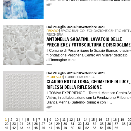
Dal 29 Luglio 2023 al 10 Settembre 2023
PESARO
| SPAZIO BIANCO - FONDAZIONE CENTRO ARTI V
PESCHERIA
ANTONELLA SABATINI. LAVATOIO DELLE
PREGHIERE / FOTOSCULTURA E DISCIOGLIM
Il Comune di Pesaro riapre lo Spazio Bianco, lo spin-o
“Fondazione Pescheria Centro Arti Visive” dedicato
all’immagine conte...
Dal 29 Luglio 2023 al 10 Settembre 2023
MORESCO
| TORRE DI MORESCO
CLAUDIO ROTTA LORIA. GEOMETRIE DI LUCE_
RIFLESSI DELLA RIFLESSIONE
Il TOMAV EXPERIENCE – Torre di Moresco Centro Ar
Visive, in collaborazione con la Fondazione Filiberto 
Bianca Menna (Salerno-Roma) e con il ...
1
2
3
4
5
6
7
8
9
10
11
12
13
14
15
16
17
18
19
2
22
23
24
25
26
27
28
29
30
31
32
33
34
35
36
37
38
3
41
42
43
44
45
46
47
48
49
50
51
52
53
54
55
56