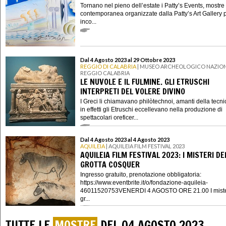
Tornano nel pieno dell’estate i Patty’s Events, mostre 
contemporanea organizzate dalla Patty’s Art Gallery p
inco...
Dal 4 Agosto 2023 al 29 Ottobre 2023
REGGIO DI CALABRIA
| MUSEO ARCHEOLOGICO NAZION
REGGIO CALABRIA
LE NUVOLE E IL FULMINE. GLI ETRUSCHI
INTERPRETI DEL VOLERE DIVINO
I Greci li chiamavano philòtechnoi, amanti della tecni
in effetti gli Etruschi eccellevano nella produzione di
spettacolari oreficer...
Dal 4 Agosto 2023 al 4 Agosto 2023
AQUILEIA
| AQUILEIA FILM FESTIVAL 2023
AQUILEIA FILM FESTIVAL 2023: I MISTERI DE
GROTTA COSQUER
Ingresso gratuito, prenotazione obbligatoria:
https://www.eventbrite.it/o/fondazione-aquileia-
46011520753VENERDI 4 AGOSTO ORE 21.00 I mister
gr...
TUTTE LE
MOSTRE
DEL 04 AGOSTO 2023