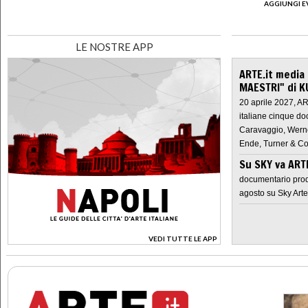
AGGIUNGI E
LE NOSTRE APP
ARTE.it media
MAESTRI" di K
20 aprile 2027, A
italiane cinque do
Caravaggio, Werne
Ende, Turner & Co
Su SKY va AR
documentario prod
agosto su Sky Arte
VEDI TUTTE LE APP
>