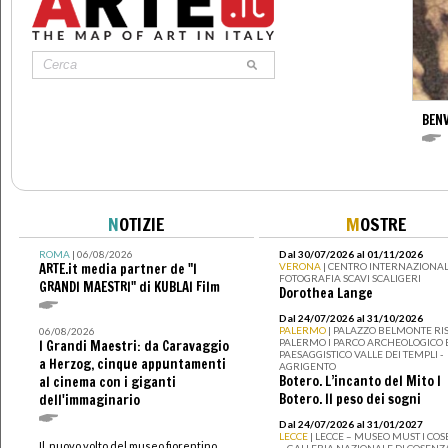
BENV
N
OTIZIE
M
OSTRE
ROMA
| 06/08/2026
Dal 30/07/2026 al 01/11/2026
ARTE.it media partner de "I
VERONA
| CENTRO INTERNAZIONAL
FOTOGRAFIA SCAVI SCALIGERI
GRANDI MAESTRI" di KUBLAI Film
Dorothea Lange
Dal 24/07/2026 al 31/10/2026
PALERMO
| PALAZZO BELMONTE RIS
06/08/2026
PALERMO I PARCO ARCHEOLOGICO 
I Grandi Maestri: da Caravaggio
PAESAGGISTICO VALLE DEI TEMPLI -
a Herzog, cinque appuntamenti
AGRIGENTO
Botero. L’incanto del Mito I
al cinema con i giganti
Botero. Il peso dei sogni
dell'immaginario
Dal 24/07/2026 al 31/01/2027
LECCE
| LECCE – MUSEO MUST I CO
Il nuovo volto del museo fiorentino
– GALLERIA NAZIONALE DI COSENZ