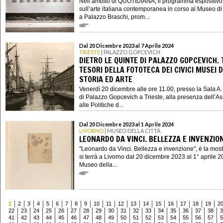
Nell’ambito di QUOTIDIANA, il programma espositivo
sull’arte italiana contemporanea in corso al Museo 
a Palazzo Braschi, prom...
Dal 20 Dicembre 2023 al 7 Aprile 2024
TRIESTE
| PALAZZO GOPCEVICH
DIETRO LE QUINTE DI PALAZZO GOPCEVICH. 
TESORI DELLA FOTOTECA DEI CIVICI MUSEI D
STORIA ED ARTE
Venerdì 20 dicembre alle ore 11.00, presso la Sala A.
di Palazzo Gopcevich a Trieste, alla presenza dell’A
alle Politiche d...
Dal 20 Dicembre 2023 al 1 Aprile 2024
LIVORNO
| MUSEO DELLA CITTÀ
LEONARDO DA VINCI. BELLEZZA E INVENZIO
"Leonardo da Vinci. Bellezza e invenzione", è la mos
si terrà a Livorno dal 20 dicembre 2023 al 1° aprile 2
Museo della...
1
2
3
4
5
6
7
8
9
10
11
12
13
14
15
16
17
18
19
2
22
23
24
25
26
27
28
29
30
31
32
33
34
35
36
37
38
3
41
42
43
44
45
46
47
48
49
50
51
52
53
54
55
56
57
5