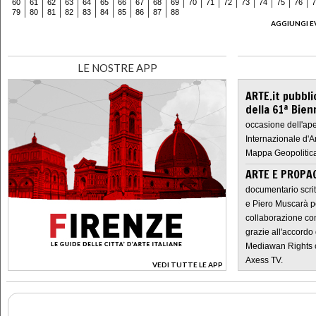
60
61
62
63
64
65
66
67
68
69
70
71
72
73
74
75
76
7
79
80
81
82
83
84
85
86
87
88
AGGIUNGI E
LE NOSTRE APP
ARTE.it pubbli
della 61ª Bien
occasione dell'ape
Internazionale d'A
Mappa Geopolitica
ARTE E PROPAG
documentario scrit
e Piero Muscarà pe
collaborazione con
grazie all'accordo 
Mediawan Rights c
Axess TV.
VEDI TUTTE LE APP
>