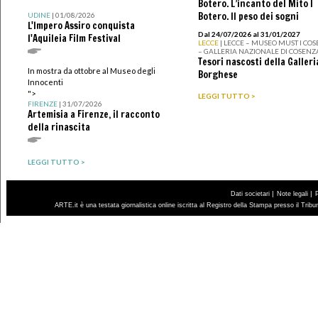
Botero. L’incanto del Mito I
Botero. Il peso dei sogni
UDINE
| 01/08/2026
L'Impero Assiro conquista
Dal 24/07/2026 al 31/01/2027
l'Aquileia Film Festival
LECCE
| LECCE – MUSEO MUST I CO
– GALLERIA NAZIONALE DI COSENZ
Tesori nascosti della Galleri
In mostra da ottobre al Museo degli
Borghese
Innocenti
">
LEGGI TUTTO >
FIRENZE
| 31/07/2026
Artemisia a Firenze, il racconto
della rinascita
LEGGI TUTTO >
|
|
Dati societari
Note legali
ARTE.it è una testata giornalistica online iscritta al Registro della Stampa presso il Trib