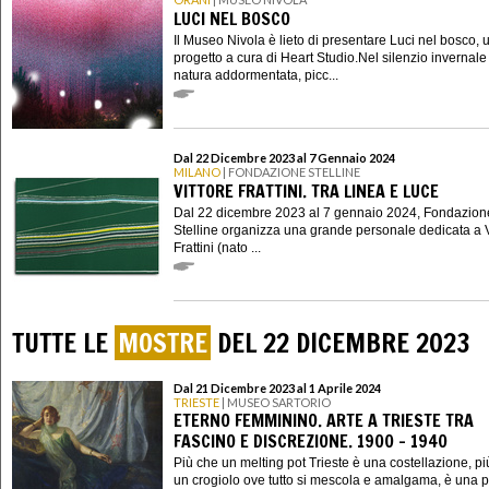
LUCI NEL BOSCO
Il Museo Nivola è lieto di presentare Luci nel bosco, 
progetto a cura di Heart Studio.Nel silenzio invernale
natura addormentata, picc...
Dal 22 Dicembre 2023 al 7 Gennaio 2024
MILANO
| FONDAZIONE STELLINE
VITTORE FRATTINI. TRA LINEA E LUCE
Dal 22 dicembre 2023 al 7 gennaio 2024, Fondazion
Stelline organizza una grande personale dedicata a V
Frattini (nato ...
TUTTE LE
MOSTRE
DEL 22 DICEMBRE 2023
Dal 21 Dicembre 2023 al 1 Aprile 2024
TRIESTE
| MUSEO SARTORIO
ETERNO FEMMININO. ARTE A TRIESTE TRA
FASCINO E DISCREZIONE. 1900 – 1940
Più che un melting pot Trieste è una costellazione, p
un crogiolo ove tutto si mescola e amalgama, è una pa